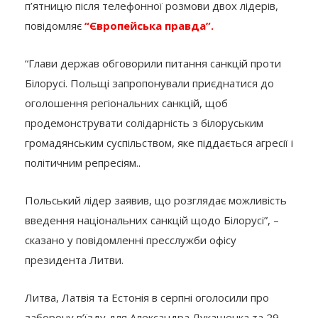
п’ятницю після телефонної розмови двох лідерів,
повідомляє
“Європейська правда”.
“Глави держав обговорили питання санкцій проти
Білорусі. Польщі запропонували приєднатися до
оголошення регіональних санкцій, щоб
продемонструвати солідарність з білоруським
громадянським суспільством, яке піддається агресії і
політичним репресіям..
Польський лідер заявив, що розглядає можливість
введення національних санкцій щодо Білорусі”, –
сказано у повідомленні пресслужби офісу
президента Литви.
Литва, Латвія та Естонія в серпні оголосили про
заборону в’їзду для Александра Лукашенка та 29