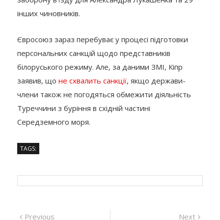
інших чиновників.
Євросоюз зараз перебуває у процесі підготовки
персональних санкцій щодо представників
білоруського режиму. Але, за даними ЗМІ, Кіпр
заявив, що
не схвалить
санкції
, якщо держави-
члени також не погодяться обмежити діяльність
Туреччини з буріння в східній частині
Середземного моря.
TAGS:
Навігація
Previous
Next
Previous
Next