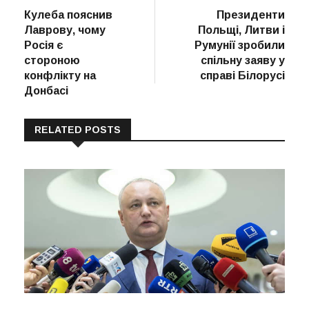
post:
post:
Кулеба пояснив
Президенти
записів
Лаврову, чому
Польщі, Литви і
Росія є
Румунії зробили
стороною
спільну заяву у
конфлікту на
справі Білорусі
Донбасі
RELATED POSTS