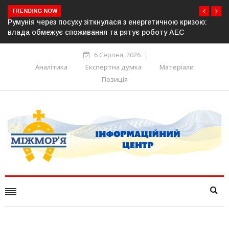
TRENDING NOW
ою кризою:
Латвія готова направити до 20 військових для опе
 АЕС
розблокування Ормузької протоки
6 Серпня, 2026
Аналітика
Експертна думка
Матеріали
Позиція