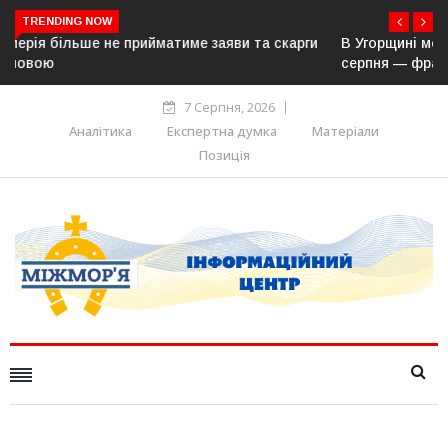
TRENDING NOW
В Угорщині можуть обрати нового президента вже 11
серпня — фракція «Тиси»
7 Серпня, 2026
Аналітика
Експертна думка
Матеріали
Позиція