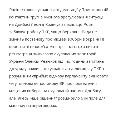
Раніше голова української делегації у Тристоронній
контактній групі з мирного врегулювання ситуації
на Донбасі Леонід Кравчук заявив, що Росія
заблокує роботу ТКГ, якщо Верховна Рада не
змінить постанову про місцеві вибори в Україні.18
вересня віцепрем’єр-міністр — міністр з питань
реінтеграції тимчасово окупованих територій
України Олексій Резніков під час години запитань
до уряду заявив, що українська делегація у ТКГ з
розумінням сприйме відмову парламенту змінювати
чи уточнювати постанову ВР про проведення
місцевих виборів на окупованій частині Донбасу,
але “якесь інше рішення” розширило б їй поле для
маневру на переговорах.