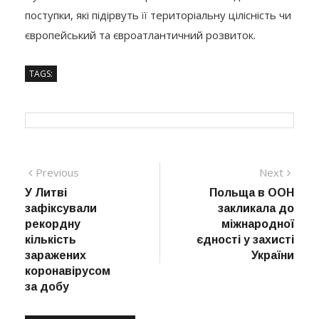
поступки, які підірвуть її територіальну цілісність чи
європейський та євроатлантичний розвиток.
TAGS:
Навігація
Previous
Next
Previous
Next
post:
post:
У Литві
Польща в ООН
записів
зафіксували
закликала до
рекордну
міжнародної
кількість
єдності у захисті
заражених
України
коронавірусом
за добу