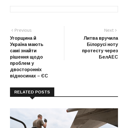
Навігація
Previous
Next
Previous
Next
post:
post:
Угорщина й
Литва вручила
записів
Україна мають
Білорусі ноту
самі знайти
протесту через
рішення щодо
БелАЕС
проблем у
двосторонніх
відносинах – ЄС
RELATED POSTS