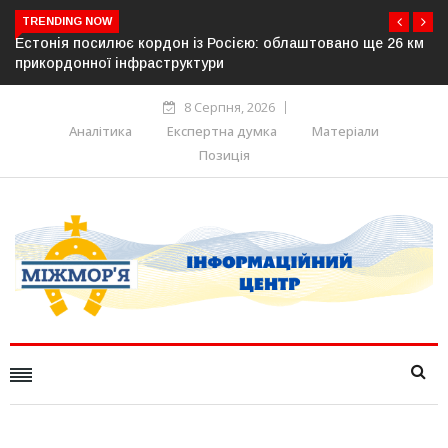
TRENDING NOW
овано ще 26 км
У Словаччині спалахнув скандал навколо камер
дорогах: опозиція заявляє про можливе російсь
походження
8 Серпня, 2026
Аналітика
Експертна думка
Матеріали
Позиція