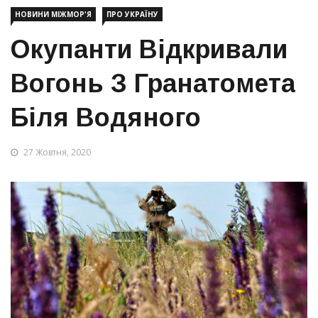
НОВИНИ МІЖМОР'Я
ПРО УКРАЇНУ
Окупанти Відкривали
Вогонь З Гранатомета
Біля Водяного
27 Жовтня, 2020