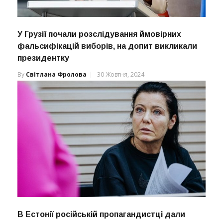
У Грузії почали розслідування ймовірних
фальсифікацій виборів, на допит викликали
президентку
By
Світлана Фролова
30 Жовтня, 2024
В Естонії російській пропагандистці дали