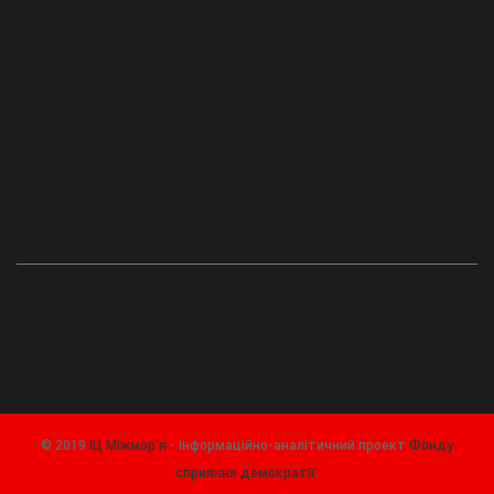
© 2019
ІЦ Міжмор'я
- інформаційно-аналітичний проект
Фонду
сприяння демократії
.