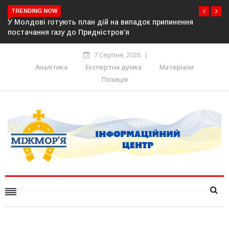
TRENDING NOW
ня
Вільнюська мерія більше не прийматиме заяви та скар
російською мовою
7 Серпня, 2026
Аналітика
Експертна думка
Матеріали
Позиція