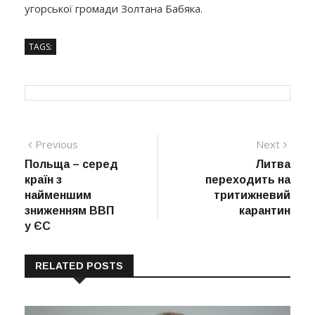
угорської громади Золтана Бабяка.
TAGS:
Навігація
Previous
Next
Previous
Next
post:
post:
Польща – серед
Литва
записів
країн з
переходить на
найменшим
тритижневий
зниженням ВВП
карантин
у ЄС
RELATED POSTS