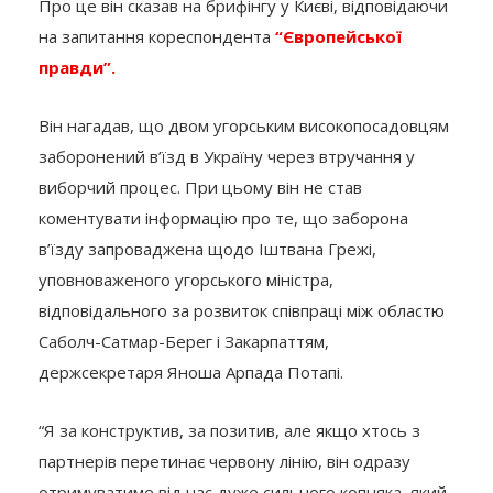
Про це він сказав на брифінгу у Києві, відповідаючи
на запитання кореспондента
“Європейської
правди”.
Він нагадав, що двом угорським високопосадовцям
заборонений в’їзд в Україну через втручання у
виборчий процес. При цьому він не став
коментувати інформацію про те, що заборона
в’їзду запроваджена щодо Іштвана Грежі,
уповноваженого угорського міністра,
відповідального за розвиток співпраці між областю
Саболч-Сатмар-Берег і Закарпаттям,
держсекретаря Яноша Арпада Потапі.
“Я за конструктив, за позитив, але якщо хтось з
партнерів перетинає червону лінію, він одразу
отримуватиме від нас дуже сильного копняка, який