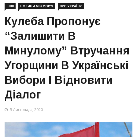
ІНШІ
НОВИНИ МІЖМОР'Я
ПРО УКРАЇНУ
Кулеба Пропонує
“залишити В
Минулому” Втручання
Угорщини В Українські
Вибори І Відновити
Діалог
5 Листопада, 2020