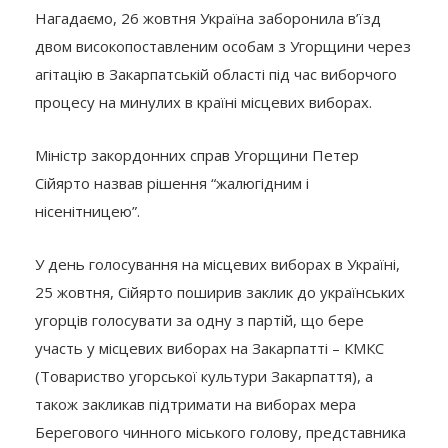
Нагадаємо, 26 жовтня Україна заборонила в’їзд
двом високопоставленим особам з Угорщини через
агітацію в Закарпатській області під час виборчого
процесу на минулих в країні місцевих виборах.
Міністр закордонних справ Угорщини Петер
Сійярто назвав рішення “жалюгідним і
нісенітницею”.
У день голосування на місцевих виборах в Україні,
25 жовтня, Сійярто поширив заклик до українських
угорців голосувати за одну з партій, що бере
участь у місцевих виборах на Закарпатті – КМКС
(Товариство угорської культури Закарпаття), а
також закликав підтримати на виборах мера
Берегового чинного міського голову, представника