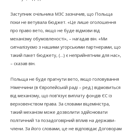
Заступник очільника МЗС зазначив, що Польща
поки не ветувала бюджет. «Це лише оголошення
про право вето, якщо не буде відмови від
механізму обумовленості», – нагадав він. «Ми
сигналізуємо з нашими угорськими партнерами, що
такий пакет бюджету, (…) є неприйнятним для нас»,
– сказав він.
Польща не буде прагнути вето, якщо головування
Німеччини (в Європейській раді – ред.) відмовиться
від механізму, що пов’язує виплату фондів ЄС із
верховенством права. За словами віцеміністра,
такий механізм може дозволити здійснювати
політичний та позадоговірний вплив на держави-
члени. За його словами, це не відповідає Договорам