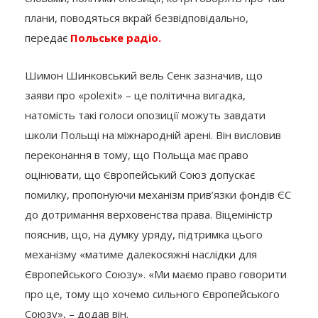
плани, поводяться вкрай безвідповідально,
передає
Польське радіо.
Шимон Шинковський вель Сенк зазначив, що
заяви про «polexit» – це політична вигадка,
натомість такі голоси опозиції можуть завдати
школи Польщі на міжнародній арені. Він висловив
переконання в тому, що Польща має право
оцінювати, що Європейський Союз допускає
помилку, пропонуючи механізм прив’язки фондів ЄС
до дотримання верховенства права. Віцеміністр
пояснив, що, на думку уряду, підтримка цього
механізму «матиме далекосяжні наслідки для
Європейського Союзу». «Ми маємо право говорити
про це, тому що хочемо сильного Європейського
Союзу», – додав він.