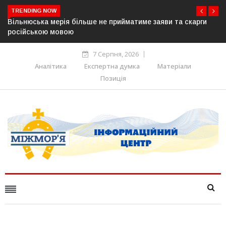
TRENDING NOW
и
В Угорщині можуть обрати нового президента вже 11
серпня — фракція «Тиси»
7 Серпня, 2026
Аналітика
Експертна думка
Матеріали
Позиція