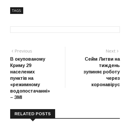
TAGS:
Навігація
Previous
Next
Previous
Next
post:
post:
В окупованому
Сейм Литви на
записів
Криму 29
тиждень
населених
зупиняє роботу
пунктів на
через
«режимному
коронавірус
водопостачанні»
– ЗМІ
RELATED POSTS