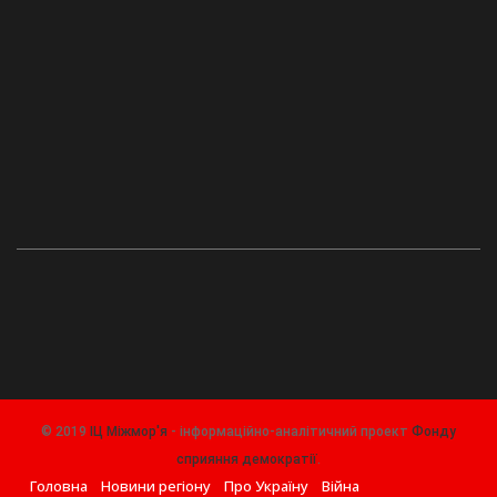
© 2019
ІЦ Міжмор'я
- інформаційно-аналітичний проект
Фонду
сприяння демократії
.
Головна
Новини регіону
Про Україну
Війна