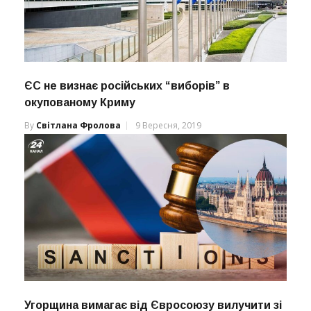
ЄС не визнає російських “виборів” в
окупованому Криму
By
Світлана Фролова
9 Вересня, 2019
Угорщина вимагає від Євросоюзу вилучити зі