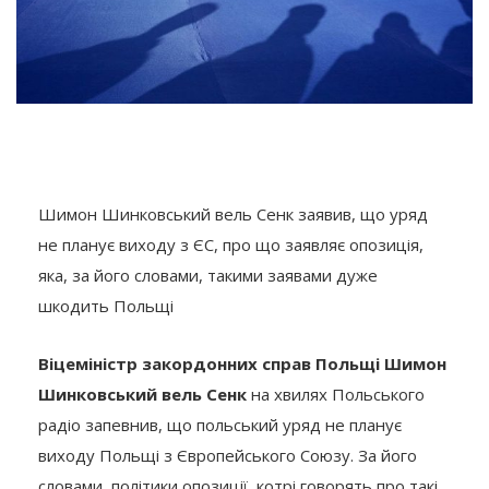
Шимон Шинковський вель Сенк заявив, що уряд
не планує виходу з ЄС, про що заявляє опозиція,
яка, за його словами, такими заявами дуже
шкодить Польщі
Віцеміністр закордонних справ Польщі Шимон
Шинковський вель Сенк
на хвилях Польського
радіо запевнив, що польський уряд не планує
виходу Польщі з Європейського Союзу. За його
словами, політики опозиції, котрі говорять про такі