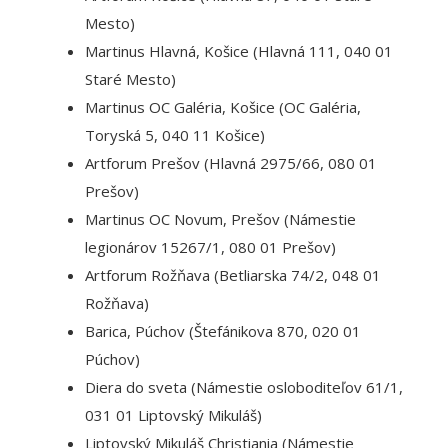
Mesto)
Martinus Hlavná, Košice (Hlavná 111, 040 01
Staré Mesto)
Martinus OC Galéria, Košice (OC Galéria,
Toryská 5, 040 11 Košice)
Artforum Prešov (Hlavná 2975/66, 080 01
Prešov)
Martinus OC Novum, Prešov (Námestie
legionárov 15267/1, 080 01 Prešov)
Artforum Rožňava (Betliarska 74/2, 048 01
Rožňava)
Barica, Púchov (Štefánikova 870, 020 01
Púchov)
Diera do sveta (Námestie osloboditeľov 61/1,
031 01 Liptovský Mikuláš)
Liptovský Mikuláš Christiania (Námestie