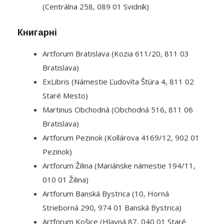
(Centrálna 258, 089 01 Svidník)
Книгарні
Artforum Bratislava (Kozia 611/20, 811 03
Bratislava)
ExLibris (Námestie Ľudovíta Štúra 4, 811 02
Staré Mesto)
Martinus Obchodná (Obchodná 516, 811 06
Bratislava)
Artforum Pezinok (Kollárova 4169/12, 902 01
Pezinok)
Artforum Žilina (Mariánske námestie 194/11,
010 01 Žilina)
Artforum Banská Bystrica (10, Horná
Strieborná 290, 974 01 Banská Bystrica)
Artforum Košice (Hlavná 87, 040 01 Staré