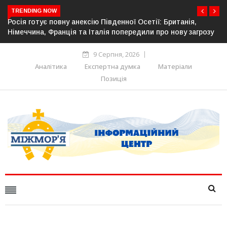
TRENDING NOW
Естонія посилює кордон із Росією: облаштовано ще 26 км
зу
прикордонної інфраструктури
9 Серпня, 2026
Аналітика
Експертна думка
Матеріали
Позиція