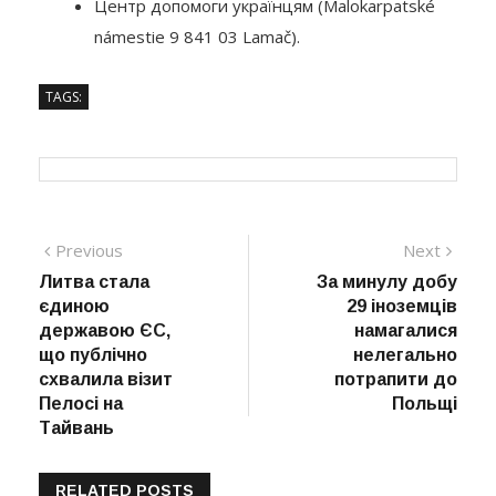
Центр допомоги українцям (Malokarpatské
námestie 9 841 03 Lamač).
TAGS:
Навігація
Previous
Next
Previous
Next
post:
post:
Литва стала
За минулу добу
записів
єдиною
29 іноземців
державою ЄС,
намагалися
що публічно
нелегально
схвалила візит
потрапити до
Пелосі на
Польщі
Тайвань
RELATED POSTS