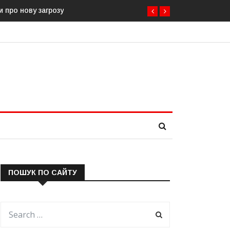
и про нову загрозу
ПОШУК ПО САЙТУ