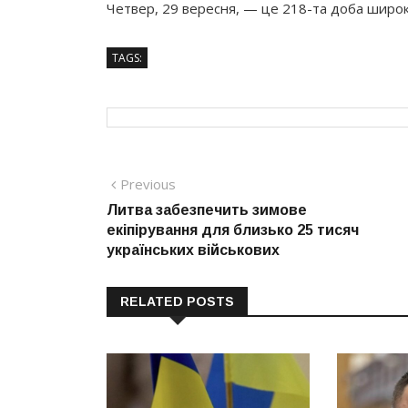
Четвер, 29 вересня, — це 218-та доба широко
TAGS:
Навігація
Previous
Previous
post:
Литва забезпечить зимове
записів
екіпірування для близько 25 тисяч
українських військових
RELATED POSTS