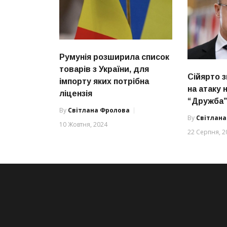
Румунія розширила список
товарів з України, для
Сійярто 
імпорту яких потрібна
на атаку
ліцензія
“Дружба
By
Світлана Фролова
By
Світлан
10 Жовтня, 2024
22 Серпня, 2