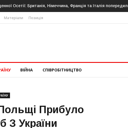
денної Осетії: Британія, Німеччина, Франція та Італія попередил
Матеріали
Позиція
РАЇНУ
ВІЙНА
СПІВРОБІТНИЦТВО
РАЇНУ
 Польщі Прибуло
б З України