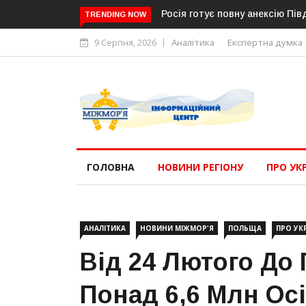
Росія готує повну анексію Пів
TRENDING NOW
9 Серпня, 2026
Аналітика
Експертна думка
ГОЛОВНА
НОВИНИ РЕГІОНУ
ПРО УК
АНАЛІТИКА
НОВИНИ МІЖМОР'Я
ПОЛЬЩА
ПРО УК
Від 24 Лютого До
Понад 6,6 Млн Осі