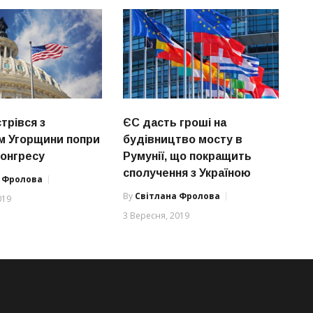
трівся з
ЄС дасть гроші на
м Угорщини попри
будівництво мосту в
Конгресу
Румунії, що покращить
сполучення з Україною
а Фролова
By
Світлана Фролова
019
3 Вересня, 2019