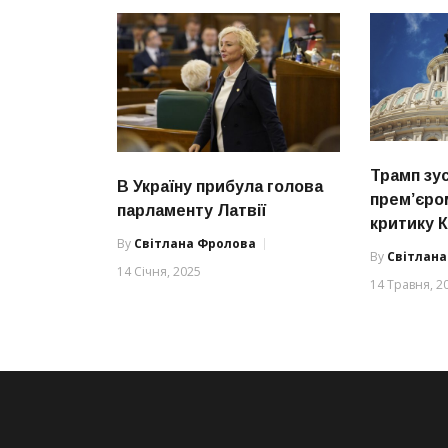
Трамп зус
В Україну прибула голова
прем’єро
парламенту Латвії
критику 
By
Світлана Фролова
By
Світлан
14 Січня, 2025
14 Травня, 2