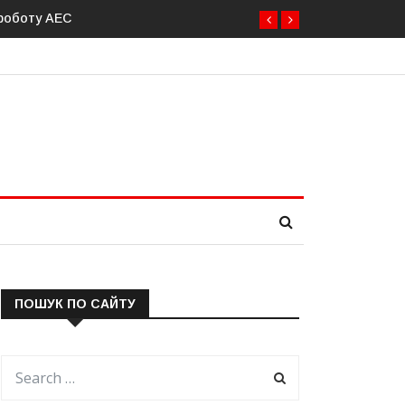
равити до 20 військових для операцій із розблокування Ормузьк
ПОШУК ПО САЙТУ