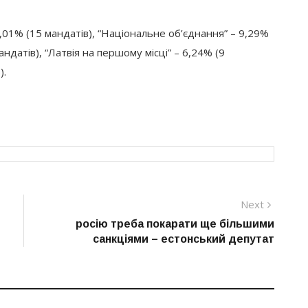
,01% (15 мандатів), “Національне об’єднання” – 9,29%
мандатів), “Латвія на першому місці” – 6,24% (9
).
Next
Next
post:
росію треба покарати ще більшими
санкціями – естонський депутат