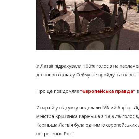
У Латвії підрахували 100% голосів на парламе
до нового складу Сейму не пройдуть головні п
Про це повідомляє
“Європейська правда”
з
7 партій у підсумку подолали 5%-ий бар’єр. Л
міністра Кріш’яніса Каріньша з 18,97% голосів
Каріньша Латвія була одним із європейських л
вотргнення Росії.