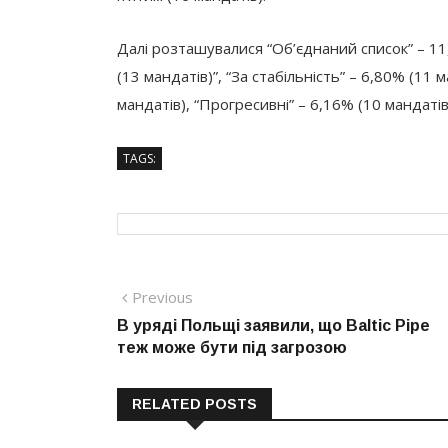
Далі розташувалися “Об’єднаний список” – 11
(13 мандатів)”, “За стабільність” – 6,80% (11 
мандатів), “Прогресивні” – 6,16% (10 мандатів
TAGS:
Навігація
Previous
Previous
post:
В уряді Польщі заявили, що Baltic Pipe
записів
теж може бути під загрозою
RELATED POSTS