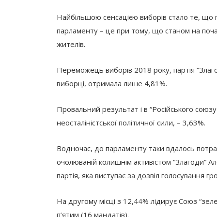
Найбільшою сенсацією виборів стало те, що го
парламенту – це при тому, що станом на поч
жителів.
Переможець виборів 2018 року, партія “Злаго
виборці, отримала лише 4,81%.
Провальний результат і в “Російського союзу Л
неосталіністської політичної сили, – 3,63%.
Водночас, до парламенту таки вдалось потрап
очолюваній колишнім активістом “Злагоди” Ал
партія, яка виступає за дозвіл голосування г
На другому місці з 12,44% лідирує Союз “зеле
п’ятим (16 мандатів).