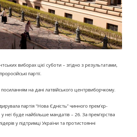
нтських виборах цієї суботи – згідно з результатами,
роросійські партії.
 посиланням на дані латвійського центрвиборчкому.
ідирувала партія “Нова Єдність” чинного прем’єр-
, у неї буде найбільше мандатів – 26. За прем’єрства
ідерів у підтримці України та протистоянні