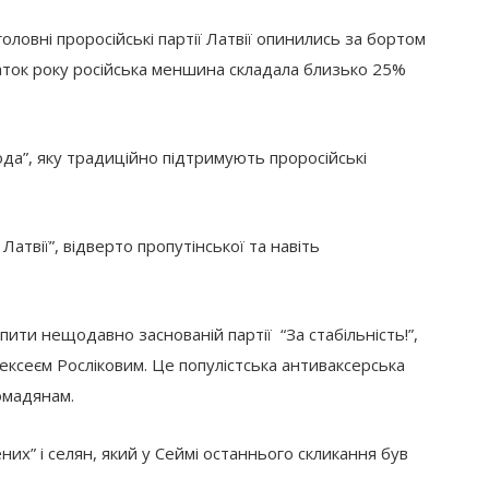
ловні проросійські партії Латвії опинились за бортом
аток року російська меншина складала близько 25%
да”, яку традиційно підтримують проросійські
атвії”, відверто пропутінської та навіть
ити нещодавно заснованій партії “За стабільність!”,
ексеєм Росліковим. Це популістська антиваксерська
ромадянам.
них” і селян, який у Сеймі останнього скликання був