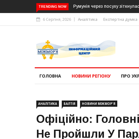
Румунія через посуху зіткнулася з енергетичною кризою: в
TRENDING NOW
6 Серпня, 2026
Аналітика
Експертна думка
ГОЛОВНА
НОВИНИ РЕГІОНУ
ПРО УК
АНАЛІТИКА
БАЛТІЯ
НОВИНИ МІЖМОР'Я
Офіційно: Головні
Не Пройшли У Пар