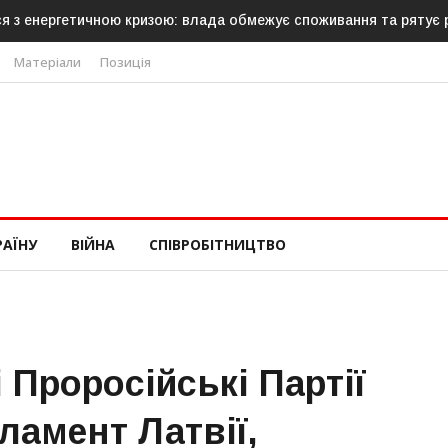
лада обмежує споживання та рятує роботу АЕС
Латвія готова нап
Матеріали
Позиція
РАЇНУ
ВІЙНА
СПІВРОБІТНИЦТВО
 Проросійські Партії
ламент Латвії,