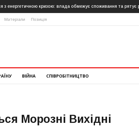
етичною кризою: влада обмежує споживання та рятує роботу АЕС
Матеріали
Позиція
РАЇНУ
ВІЙНА
СПІВРОБІТНИЦТВО
ься Морозні Вихідні