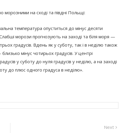
во морозними на сході та півдні Польщі:
німальна температура опуститься до мінус десяти
. Слабші морози прогнозують на заході та біля моря —
ьох градусів. Вдень як у суботу, так і в неділю також
 близько мінус чотирьох градусів. У центрі
адусів у суботу до нуля градусів у неділю, а на заході
боту до плюс одного градуса в неділю».
Next
Next