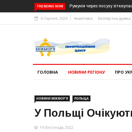
Румунія через посуху зіткнулася з енерг
TRENDING NOW
6 Серпня, 2026
Аналітика
Експертна думка
ГОЛОВНА
НОВИНИ РЕГІОНУ
ПРО УК
НОВИНИ МІЖМОР'Я
ПОЛЬЩА
У Польщі Очікуют
19 Листопада, 2022