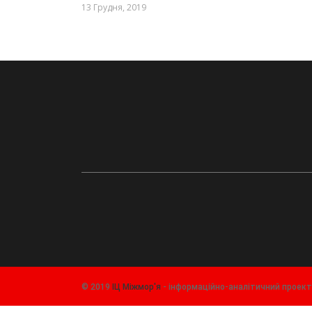
13 Грудня, 2019
© 2019
ІЦ Міжмор'я
- інформаційно-аналітичний проек