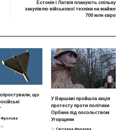
post:
Естонія і Латвія планують спільну
закупівлю військової техніки на майже
700 млн євро
 спростували, що
У Варшаві пройшла акція
осійські
протесту проти політики
”
Орбана під посольством
а Фролова
Угорщини
24
By
Світлана Фролова