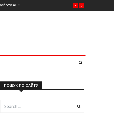
Латвія готова направити до 20 військових для операцій із розб
ПОШУК ПО САЙТУ