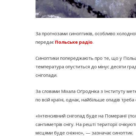
За прогнозами синоптиків, особливо холодної п
передає
Польське радіо
.
Синоптики попереджають про те, що у Польщі
температура опуститься до мінус десяти град
снігопади.
За словами Міхала Оґродніка з Інституту мет
по всій країні, однак, найбільше опадів треба 
«Інтенсивний снігопад буде на Померанії (по
сантиметрів снігу. На решті території очікую
місцями буде сніжно», — зазначає синоптик.