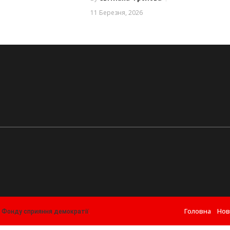
11 Березня, 2026
Головна
Нов
т
Фонду сприяння демократії
.