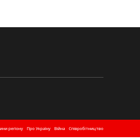
ини регіону
Про Україну
Війна
Співробітництво