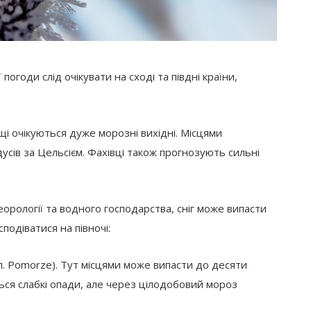
огоди слід очікувати на сході та півдні країни,
 очікуються дуже морозні вихідні. Місцями
усів за Цельсієм. Фахівці також прогнозують сильні
еорології та водного господарства, сніг може випасти
сподіватися на півночі:
л. Pomorze). Тут місцями може випасти до десяти
ться слабкі опади, але через цілодобовий мороз