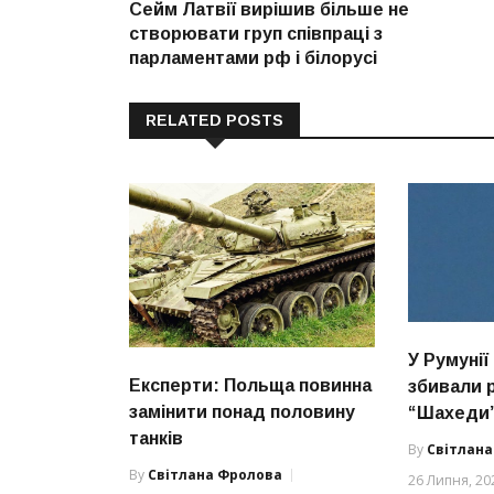
post:
Сейм Латвії вирішив більше не
записів
створювати груп співпраці з
парламентами рф і білорусі
RELATED POSTS
У Румунії
Експерти: Польща повинна
збивали р
замінити понад половину
“Шахеди
танків
By
Світлан
By
Світлана Фролова
26 Липня, 20