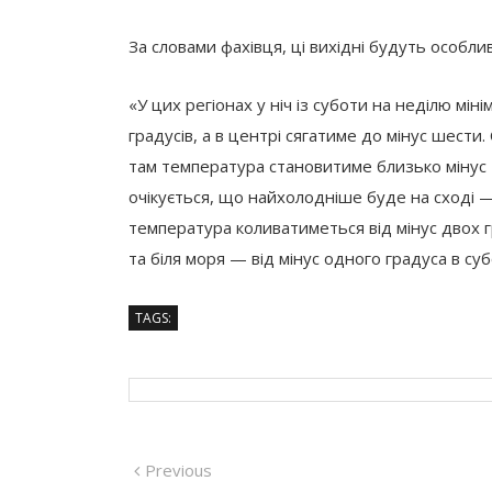
За словами фахівця, ці вихідні будуть особли
«У цих регіонах у ніч із суботи на неділю мі
градусів, а в центрі сягатиме до мінус шести
там температура становитиме близько мінус тр
очікується, що найхолодніше буде на сході —
температура коливатиметься від мінус двох гр
та біля моря — від мінус одного градуса в су
TAGS:
Навігація
Previous
Previous