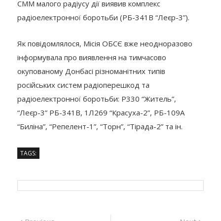
СММ малого радіусу дії виявив комплекс
радіоелектронної боротьби (РБ-341В “Леєр-3”).
Як повідомлялося, Місія ОБСЄ вже неодноразово
інформувала про виявлення на тимчасово
окупованому Донбасі різноманітних типів
російських систем радіоперешкод та
радіоелектронної боротьби: Р330 “Житель”,
“Леєр-3” РБ-341В, 1Л269 “Красуха-2”, РБ-109A
“Биліна”, “Репелент-1”, “Торн”, “Тірада-2” та ін.
TAGS:
Previous
Next