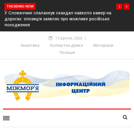
TRENDING NOW
ер на
У Молдові готують план дій на випадок припинен
йське
постачання газу до Придністров’я
7 Серпня, 2026
Аналітика
Експертна думка
Матеріали
Позиція