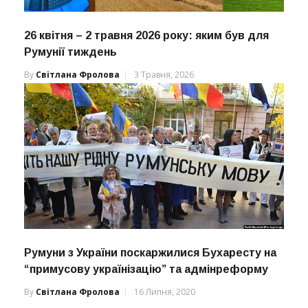
26 квітня – 2 травня 2026 року: яким був для
Румунії тиждень
By
Світлана Фролова
3 Травня, 2026
Румуни з України поскаржилися Бухаресту на
“примусову українізацію” та адмінреформу
By
Світлана Фролова
16 Липня, 2020