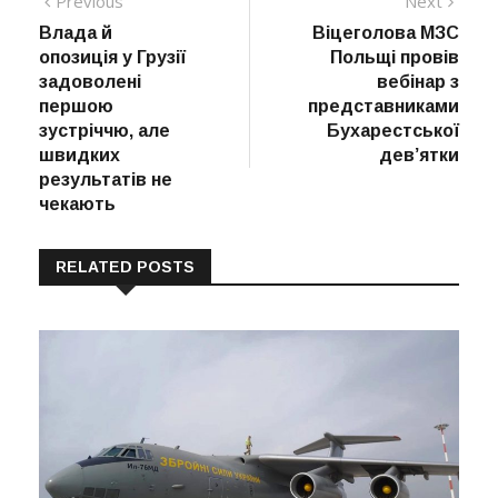
Навігація
Previous
Next
post:
post:
Влада й
Віцеголова МЗС
записів
опозиція у Грузії
Польщі провів
задоволені
вебінар з
першою
представниками
зустріччю, але
Бухарестської
швидких
дев’ятки
результатів не
чекають
RELATED POSTS