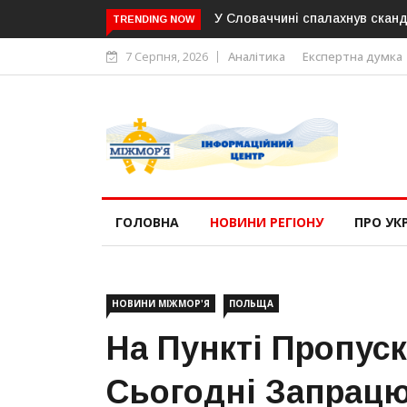
У Словаччині спалахнув сканд
TRENDING NOW
7 Серпня, 2026
Аналітика
Експертна думка
ГОЛОВНА
НОВИНИ РЕГІОНУ
ПРО УК
НОВИНИ МІЖМОР'Я
ПОЛЬЩА
На Пункті Пропус
Сьогодні Запрацю