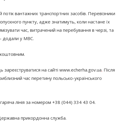
й потік вантажних транспортних засобів. Перевізники
опускного пункту, адже знатимуть, коли настане їх
ізувати час, витрачений на перебування в черзі, та
– додали у МВС.
зкоштовним.
ь зареєструватися на сайті www.echerha.gov.ua
.
Після
приблизний час перетину польсько-українського
аряча лінія за номером +38 (044) 334 43 04.
 Державна прикордонна служба.