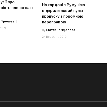
узії про
На кордоні з Румунією
ність членства в
відкрили новий пункт
пропуску з поромною
а Фролова
переправою
2019
By
Світлана Фролова
24 Вересня, 2019