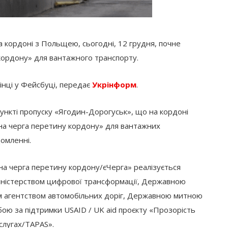
а кордоні з Польщею, сьогодні, 12 грудня, почне
кордону» для вантажного транспорту.
інці у Фейсбуці, передає
Укрінформ
.
ункті пропуску «Ягодин-Дорогуськ», що на кордоні
на черга перетину кордону» для вантажних
домленні.
нна черга перетину кордону/єЧерга» реалізується
 Міністерством цифрової трансформації, Державною
м агентством автомобільних доріг, Державною митною
 за підтримки USAID / UK aid проєкту «Прозорість
ослугах/TAPAS».