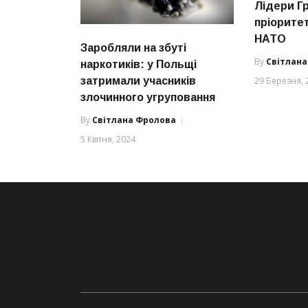
Лідери Гр
пріоритет
НАТО
Заробляли на збуті
By
Світлан
наркотиків: у Польщі
29 Березня, 
затримали учасників
злочинного угруповання
By
Світлана Фролова
5 Квітня, 2024