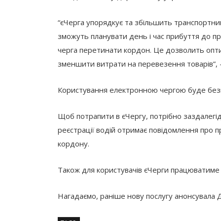
“єЧерга упорядкує та збільшить транспортни
зможуть планувати день і час прибуття до пр
черга перетинати кордон. Це дозволить оптим
зменшити витрати на перевезення товарів”, 
Користування електронною чергою буде бе
Щоб потрапити в єЧергу, потрібно заздалегід
реєстрації водій отримає повідомлення про 
кордону.
Також для користувачів єЧерги працюватиме г
Нагадаємо, раніше нову послугу анонсувала