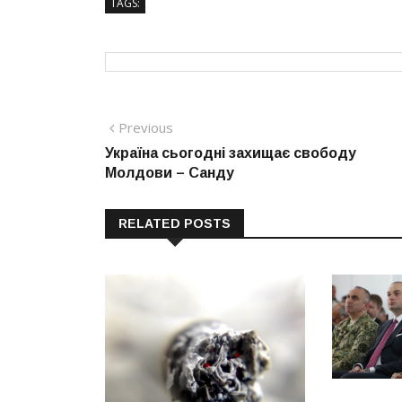
TAGS:
Навігація
Previous
Previous
post:
Україна сьогодні захищає свободу
записів
Молдови – Санду
RELATED POSTS