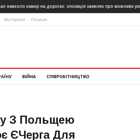
ал навколо камер на дорогах: опозиція заявляє про можливе р
Матеріали
Позиція
РАЇНУ
ВІЙНА
СПІВРОБІТНИЦТВО
ку З Польщею
є ЄЧерга Для