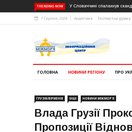
У Словаччині спалахнув скандал навколо 
TRENDING NOW
7 Серпня, 2026
Аналітика
Експертна думка
ГОЛОВНА
НОВИНИ РЕГІОНУ
ПРО УК
ГРУЗІЯ/ВІРМЕНІЯ
ІНШІ
НОВИНИ МІЖМОР'Я
Влада Грузії Про
Пропозиції Відно