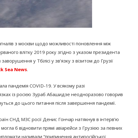
игналів з москви щодо можливості поновлення між
рваного влітку 2019 року згідно з указом президента
заворушення у Тбілісі у зв’язку з візитом до Грузії
ck Sea News
.
ла пандемія COVID-19. У всякому разі
в’язках із росією Зураб Абашидзе неодноразово говорив
уться до цього питання після завершення пандемії.
їн СНД МЗС росії Денис Гончар натякнув в інтерв’ю
 могла б відновити прямі авіарейси з Грузією за певних
дипломати називали “припинення антиросійської