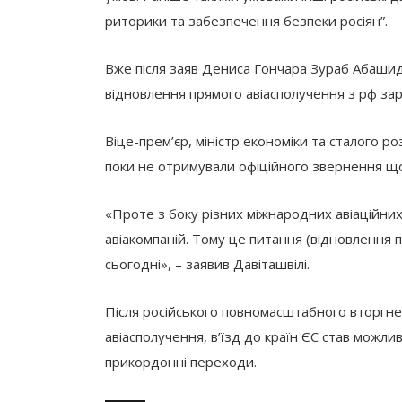
риторики та забезпечення безпеки росіян”.
Вже після заяв Дениса Гончара Зураб Абаши
відновлення прямого авіасполучення з рф зара
Віце-прем’єр, міністр економіки та сталого роз
поки не отримували офіційного звернення що
«Проте з боку різних міжнародних авіаційни
авіакомпаній. Тому це питання (відновлення п
сьогодні», – заявив Давіташвілі.
Після російського повномасштабного вторгне
авіасполучення, в’їзд до країн ЄС став можл
прикордонні переходи.