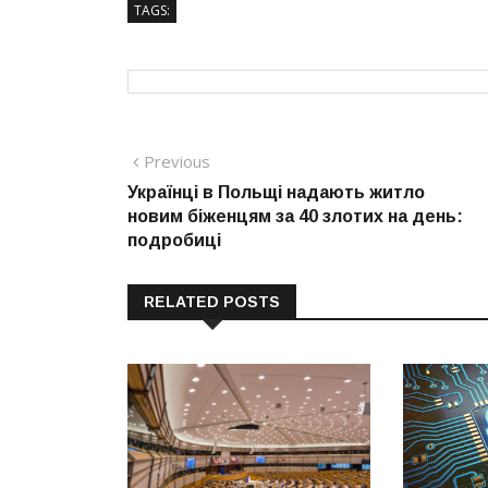
TAGS:
Навігація
Previous
Previous
post:
Українці в Польщі надають житло
записів
новим біженцям за 40 злотих на день:
подробиці
RELATED POSTS