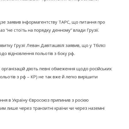
дзе заявив інформагентству ТАРС, що питання про
з “не стоїть на порядку денному” влади Грузії.
витку Грузії Леван Давіташвілі заявив, що у Тбілісі
до відновлення польотів з боку рф.
х організацій діють певні обмеження щодо російських
ольотів з рф – КР) не так вже й легко вирішити
ння в Україну Євросоюз припинив з росією
ивим лише через транзитні країни чи через наземні