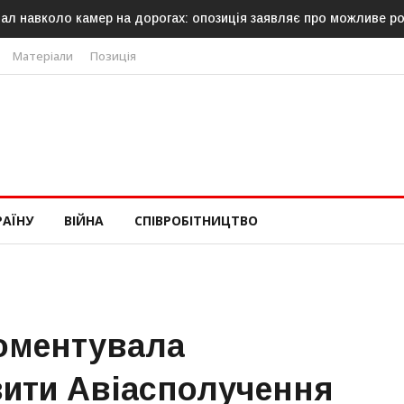
камер на дорогах: опозиція заявляє про можливе російське пох
Матеріали
Позиція
РАЇНУ
ВІЙНА
СПІВРОБІТНИЦТВО
коментувала
вити Авіасполучення