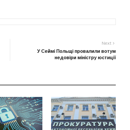
Next
Next
post:
У Сеймі Польщі провалили вотум
недовіри міністру юстиції