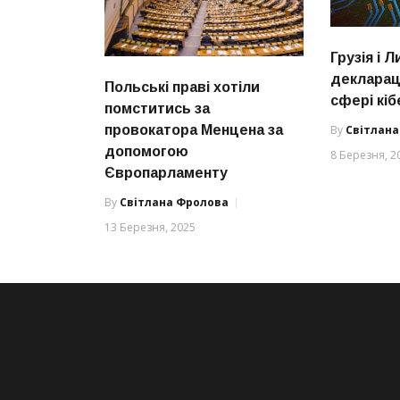
Грузія і
декларац
Польські праві хотіли
сфері кі
помститись за
By
Світлан
провокатора Менцена за
допомогою
8 Березня, 2
Європарламенту
By
Світлана Фролова
13 Березня, 2025