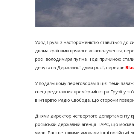
Уряд Грузії з настороженістю ставиться до с
двома країнами прямого авіасполучення, пере
росії володимира путіна. Тоді причиною стали 
депутатів Державної думи росії, передає
Bla
У подальшому переговорам з цієї теми заважа
спецпредставник прем’єр-міністра Грузії у з
в інтерв’ю Радіо Свобода, що сторони поверн
Днями директор четвертого департаменту кра
російській державній агенції ТАРС, що москва
умов. Раніше такими умовами інші російські 