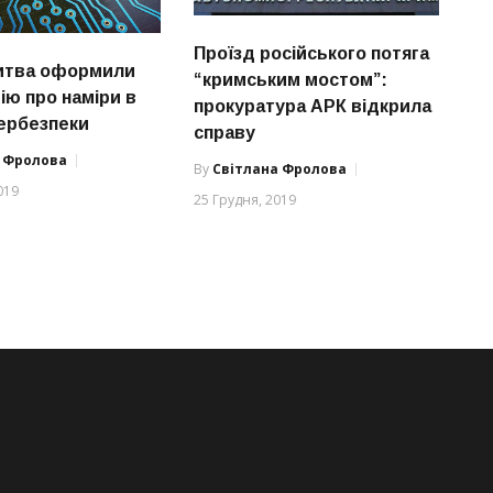
Проїзд російського потяга
 Литва оформили
“кримським мостом”:
ію про наміри в
прокуратура АРК відкрила
бербезпеки
справу
а Фролова
By
Світлана Фролова
019
25 Грудня, 2019