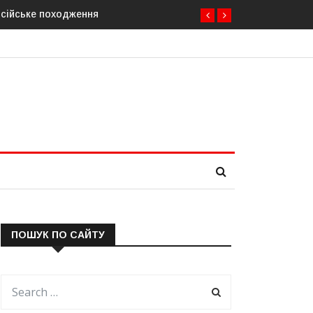
одження
У Молдові готують план дій на випадок припинення пост
ПОШУК ПО САЙТУ