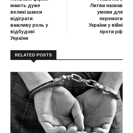
записів
мають дуже
Литви назвав
великі шанси
умови для
відіграти
перемоги
важливу роль у
України у війні
відбудові
проти рф
України
RELATED POSTS