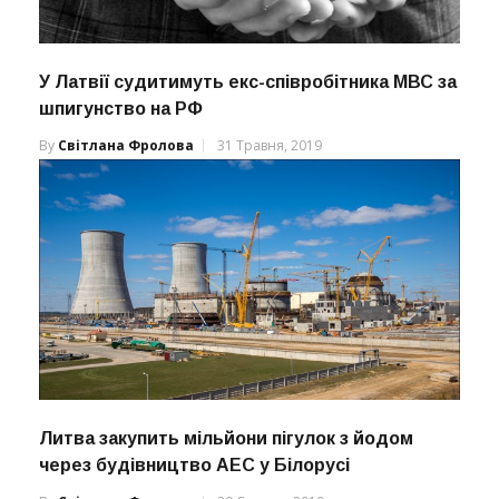
У Латвії судитимуть екс-співробітника МВС за
шпигунство на РФ
By
Світлана Фролова
31 Травня, 2019
Литва закупить мільйони пігулок з йодом
через будівництво АЕС у Білорусі