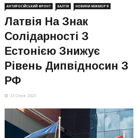
АНТИРОСІЙСЬКИЙ ФРОНТ
БАЛТІЯ
НОВИНИ МІЖМОР'Я
Латвія На Знак
Солідарності З
Естонією Знижує
Рівень Дипвідносин З
РФ
23 Січня, 2023