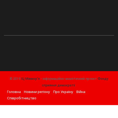
© 2019
ІЦ Міжмор'я
- інформаційно-аналітичний проект
Фонду
сприяння демократії
.
Головна
Новини регіону
Про Україну
Війна
Співробітництво