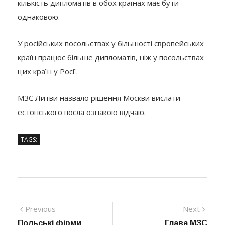
кількість дипломатів в обох країнах має бути
однаковою.
У російських посольствах у більшості європейських
країн працює більше дипломатів, ніж у посольствах
цих країн у Росії.
МЗС Литви назвало рішення Москви вислати
естонського посла ознакою відчаю.
TAGS:
Навігація
Previous
Next
Previous
Next
post:
post:
Польські фірми
Глава МЗС