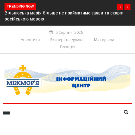
TRENDING NOW
та скарги
В Угорщині можуть обрати нового президента вже 
серпня — фракція «Тиси»
6 Серпня, 2026
Аналітика
Експертна думка
Матеріали
Позиція