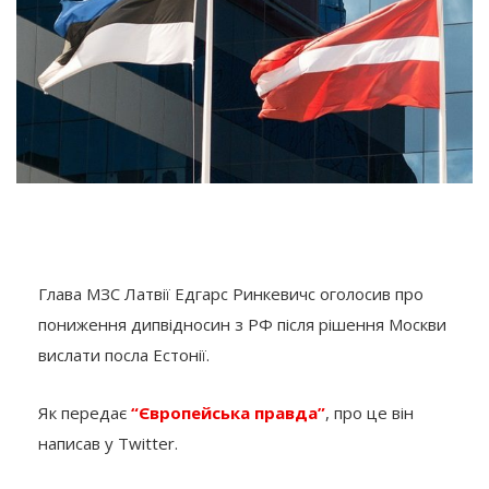
Глава МЗС Латвії Едгарс Ринкевичс оголосив про
пониження дипвідносин з РФ після рішення Москви
вислати посла Естонії.
Як передає
“Європейська правда”
, про це він
написав у Twitter.