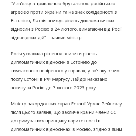
“У зв’язку з триваючою брутальною російською
агресією проти України та на знак солідарності з
Естонією, Латвія знижує рівень дипломатичних
відносин з Росією з 24 лютого, вимагаючи від Росії
відповідних дій” – заявив міністр.
Росія ухвалила рішення знизити рівень
дипломатичних відносин з Естонією до
тимчасового повіреного у справах, у зв’язку з чим
послу Естонії в РФ Маргусу Лайдрі наказано
покинути Росію до 7 лютого 2023 року.
Міністр закордонних справ Естонії Урмас Рейнсалу
після цього заявив, що закличе країни-члени ЄС
дотримуватися принципу паритетності в
дипломатичних відносинах із Росією, згідно з яким