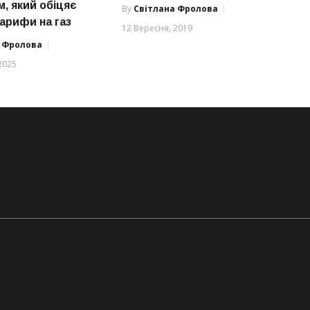
, який обіцяє
By
Світлана Фролова
арифи на газ
12 Вересня, 2019
а Фролова
2025