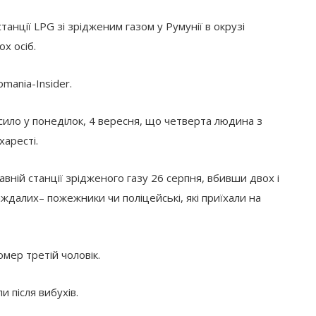
станції LPG зі зрідженим газом у Румунії в окрузі
х осіб.
omania-Insider.
сило у понеділок, 4 вересня, що четверта людина з
харесті.
вній станції зрідженого газу 26 серпня, вбивши двох і
аждалих– пожежники чи поліцейські, які приїхали на
омер третій чоловік.
 після вибухів.