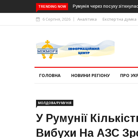
Румунія через посуху зіткнулася 
TRENDING NOW
6 Серпня, 2026
Аналітика
Експертна думка
ГОЛОВНА
НОВИНИ РЕГІОНУ
ПРО УК
МОЛДОВА/РУМУНІЯ
У Румунії Кількіс
Вибухи На АЗС Зр