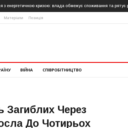
з енергетичною кризою: влада обмежує споживання та рятує роб
Матеріали
Позиція
РАЇНУ
ВІЙНА
СПІВРОБІТНИЦТВО
ть Загиблих Через
осла До Чотирьох