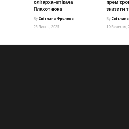
олігарха–втікача
прем‘єром
Плахотнюка
знизити т
By
Світлана Фролова
By
Світлан
23 Липня, 2025
10 Вересня, 