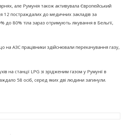
карнях, але Румунія також активувала Європейський
я 12 постраждалих до медичних закладів за
0% до 80% тіла зараз отримують лікування в Бельгії,
що на АЗС працівники здійснювали перекачування газу,
ів на станції LPG зі зрідженим газом у Румунії в
раждало 58 осіб, серед яких дві людини загинули.