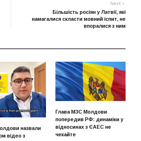
Next
Next
post:
Більшість росіян у Латвії, які
намагалися скласти мовний іспит, не
впоралися з ним
Глава МЗС Молдови
попередив РФ: динаміки у
відносинах з ЄАЕС не
Молдови назвали
чекайте
м відео з