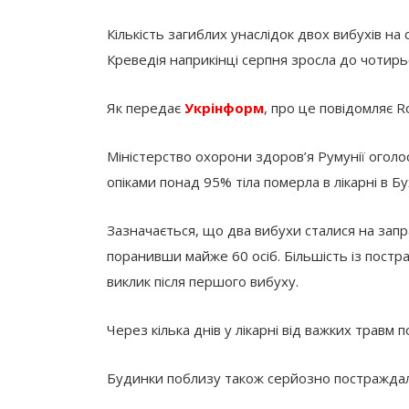
Кількість загиблих унаслідок двох вибухів на 
Креведія наприкінці серпня зросла до чотирьо
Як передає
Укрінформ
, про це повідомляє R
Міністерство охорони здоров’я Румунії оголо
опіками понад 95% тіла померла в лікарні в Бу
Зазначається, що два вибухи сталися на запра
поранивши майже 60 осіб. Більшість із постр
виклик після першого вибуху.
Через кілька днів у лікарні від важких травм п
Будинки поблизу також серйозно постраждали