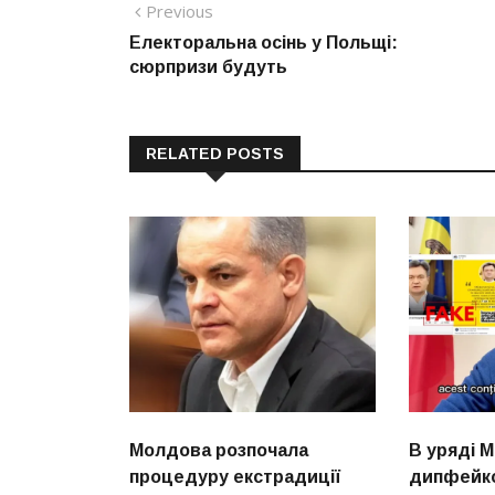
Навігація
Previous
Previous
post:
Електоральна осінь у Польщі:
записів
сюрпризи будуть
RELATED POSTS
Молдова розпочала
В уряді 
процедуру екстрадиції
дипфейко