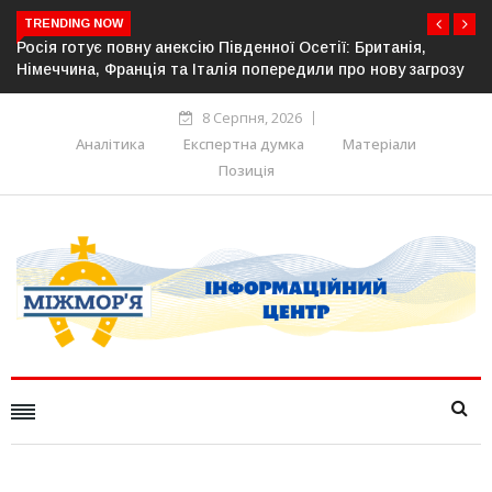
TRENDING NOW
ія,
Естонія посилює кордон із Росією: облаштовано ще 26
загрозу
прикордонної інфраструктури
8 Серпня, 2026
Аналітика
Експертна думка
Матеріали
Позиція