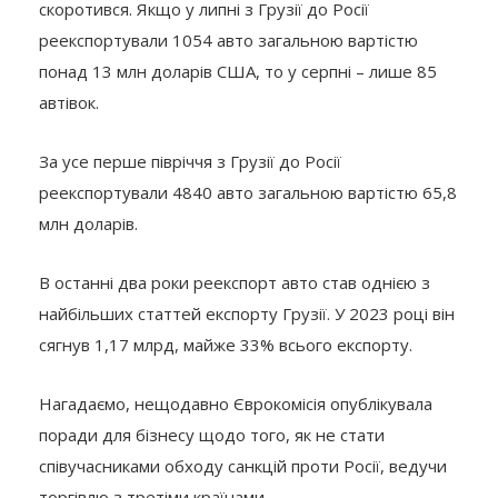
скоротився. Якщо у липні з Грузії до Росії
реекспортували 1054 авто загальною вартістю
понад 13 млн доларів США, то у серпні – лише 85
автівок.
За усе перше півріччя з Грузії до Росії
реекспортували 4840 авто загальною вартістю 65,8
млн доларів.
В останні два роки реекспорт авто став однією з
найбільших статтей експорту Грузії. У 2023 році він
сягнув 1,17 млрд, майже 33% всього експорту.
Нагадаємо, нещодавно Єврокомісія опублікувала
поради для бізнесу щодо того, як не стати
співучасниками обходу санкцій проти Росії, ведучи
торгівлю з третіми країнами.