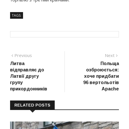
TAGS:
Навігація
Previous
Next
Previous
Next
post:
post:
Литва
Польща
записів
відправляє до
озброюється:
Латвії другу
хоче придбати
групу
96 вертольотів
прикордонників
Apache
RELATED POSTS