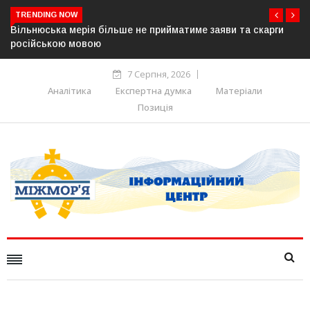
TRENDING NOW
Вільнюська мерія більше не прийматиме заяви та скарги
російською мовою
7 Серпня, 2026
Аналітика
Експертна думка
Матеріали
Позиція