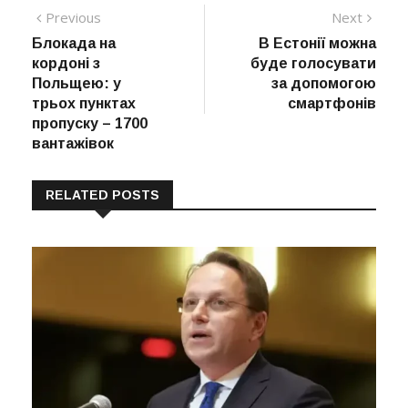
Навігація
Previous
Next
Previous
Next
post:
post:
Блокада на
В Естонії можна
записів
кордоні з
буде голосувати
Польщею: у
за допомогою
трьох пунктах
смартфонів
пропуску – 1700
вантажівок
RELATED POSTS