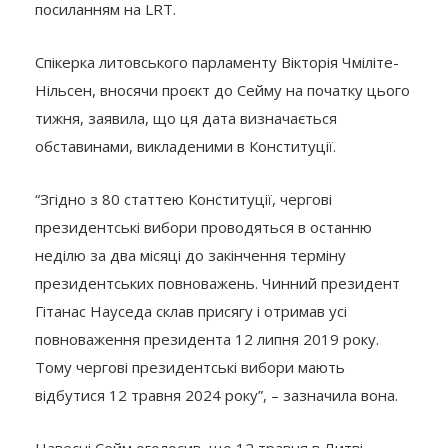
посиланням на LRT.
Спікерка литовського парламенту Вікторія Чміліте-
Нільсен, вносячи проєкт до Сейму на початку цього
тижня, заявила, що ця дата визначається
обставинами, викладеними в Конституції.
“Згідно з 80 статтею Конституції, чергові
президентські вибори проводяться в останню
неділю за два місяці до закінчення терміну
президентських повноважень. Чинний президент
Гітанас Науседа склав присягу і отримав усі
повноваження президента 12 липня 2019 року.
Тому чергові президентські вибори мають
відбутися 12 травня 2024 року”, – зазначила вона.
Навесні Сейм оголосив, що 12 травня в Литві