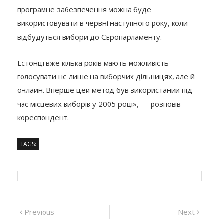
програмне забезпечення можна буде
використовувати в червні наступного року, коли
відбудуться вибори до Європарламенту.
Естонці вже кілька років мають можливість
голосувати не лише на виборчих дільницях, але й
онлайн. Вперше цей метод був використаний під
час місцевих виборів у 2005 році», — розповів
кореспондент.
TAGS:
Навігація
Previous
Next
Previous
Next