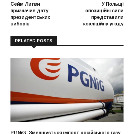
post:
post:
Сейм Литви
У Польщі
записів
призначив дату
опозиційні сили
президентських
представили
виборів
коаліційну угоду
RELATED POSTS
PGNiG: Зменшується імпорт російського газу