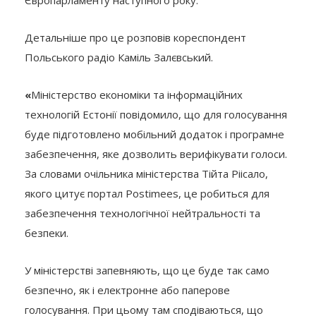
Європарламенту наступного року.
Детальніше про це розповів кореспондент
Польського радіо Каміль Залєвський.
«
Міністерство економіки та інформаційних
технологій Естонії повідомило, що для голосування
буде підготовлено мобільний додаток і програмне
забезпечення, яке дозволить верифікувати голоси.
За словами очільника міністерства Тійта Ріісало,
якого цитує портал Postimees, це робиться для
забезпечення технологічної нейтральності та
безпеки.
У міністерстві запевняють, що це буде так само
безпечно, як і електронне або паперове
голосування. При цьому там сподіваються, що