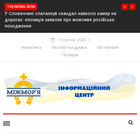
TRENDING NOW
скандал навколо камер на
У Молдові готують план дій 
є про можливе російське
постачання газу до Придністр
7 Серпня, 2026
Аналітика
Експертна думка
Матеріали
Позиція