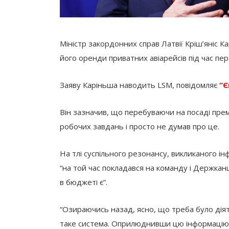
Міністр закордонних справ Латвії Кріш’яніс К
його оренди приватних авіарейсів під час пе
Заяву Каріньша наводить LSM, повідомляє
“Є
Він зазначив, що перебуваючи на посаді прем
робочих завдань і просто не думав про це.
На тлі суспільного резонансу, викликаного і
“на той час покладався на команду і Держкан
в бюджеті є”.
“Озираючись назад, ясно, що треба було діят
таке система. Оприлюднивши цю інформацію,