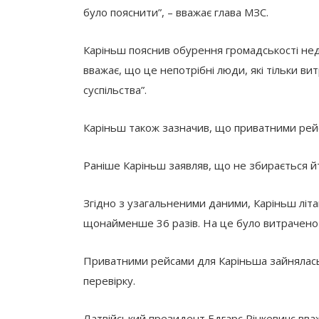
було пояснити”, – вважає глава МЗС.
Каріньш пояснив обурення громадськості нед
вважає, що це непотрібні люди, які тільки в
суспільства”.
Каріньш також зазначив, що приватними рейса
Раніше Каріньш заявляв, що не збирається йти
Згідно з узагальненими даними, Каріньш літа
щонайменше 36 разів. На це було витрачено 
Приватними рейсами для Каріньша зайнялась
перевірку.
Латвійський президент Едгарс Рінкевичс вва