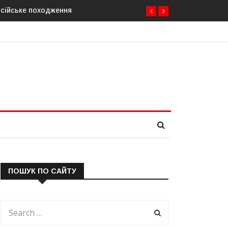
отують план дій на випадок припинення постачання газу до При
ПОШУК ПО САЙТУ