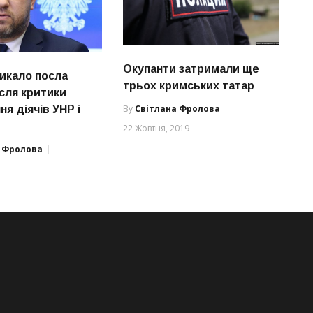
Окупанти затримали ще
икало посла
трьох кримських татар
ісля критики
By
Світлана Фролова
я діячів УНР і
22 Жовтня, 2019
а Фролова