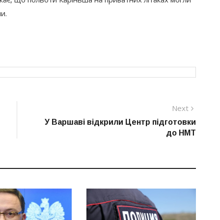
и.
Next
Next
post:
У Варшаві відкрили Центр підготовки
до НМТ