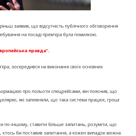
аріньш заявив, що відсутність публічного обговорення
ребування на посаді прем’єра була помилкою.
вропейська правда”.
’єра, зосередився на виконанні своїх основних
нформацією про польоти спецрейсами, він пояснив, що
целярію, які запевняли, що така система працює, гроші
и по-іншому, ставити більше запитань, розуміти, що
 хтось би поставив запитання, а кожен випадок можна