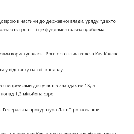
овірою її частини до державної влади, уряду: “Дехто
итрачають гроші – і це фундаментальна проблема
ми користувалась і його естонська колега Кая Каллас.
 у відставку на тлі скандалу.
в спецрейсами для участі в заходах не 18, а
понад 1,3 мільйона євро.
 Генеральна прокуратура Латвії, розпочавши
жає, що польоти Каріньша на приватних літаках могли