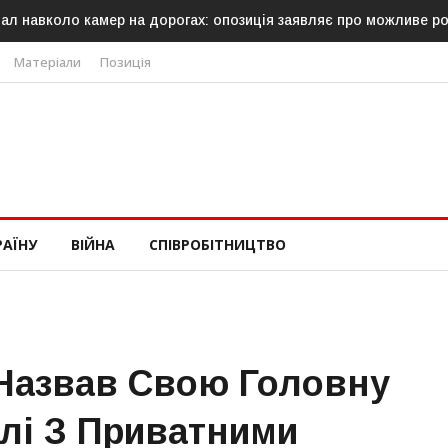
позиція заявляє про можливе російське походження
У Молдові г
Матеріали
Позиція
РАЇНУ
ВІЙНА
СПІВРОБІТНИЦТВО
 Назвав Свою Головну
лі З Приватними