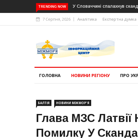
У Словаччині спалахнув скандал навколо камер на дорогах: о
TRENDING NOW
7 Серпня, 2026
Аналітика
Експертна думка
ГОЛОВНА
НОВИНИ РЕГІОНУ
ПРО УК
БАЛТІЯ
НОВИНИ МІЖМОР'Я
Глава МЗС Латвії
Помилку У Сканда