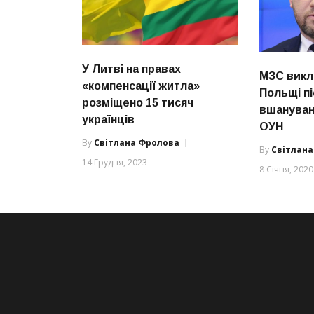
У Литві на правах
МЗС викл
«компенсації житла»
Польщі п
розміщено 15 тисяч
вшануванн
українців
ОУН
By
Світлана Фролова
By
Світлан
14 Грудня, 2023
8 Січня, 2020