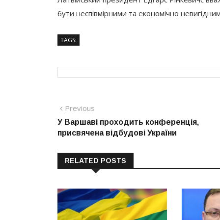
бути неспівмірними та економічно невигідним
TAGS:
Навігація
Previous
Previous
post:
У Варшаві проходить конференція,
записів
присвячена відбудові України
RELATED POSTS