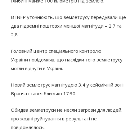
глибині майже 100 кілометрів під землею.
В INFP уточнюють, що землетрусу передували ще
два підземні поштовхи меншої магнітуди – 2,7 та
2,8.
Головний центр спеціального контролю
України повідомляв, що наслідки того землетрусу
могли відчути в Україні.
Новий землетрус магнітудою 3,4 у сейсмічній зоні
Вранча стався близько 17:30.
Обидва землетруси не несли загрози для людей,
про жодні руйнування в результаті не
повідомлялось.