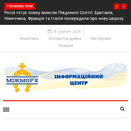
TRENDING NOW
ританія,
Естонія посилює кордон із Росією: облаштовано 
нову загрозу
прикордонної інфраструктури
8 Серпня, 2026
Аналітика
Експертна думка
Матеріали
Позиція