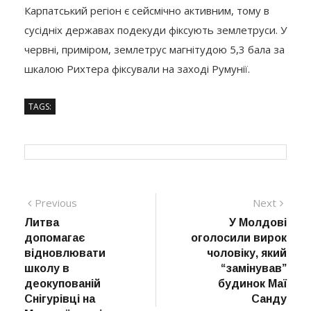
Карпатський регіон є сейсмічно активним, тому в
сусідніх державах подекуди фіксують землетруси. У
червні, приміром, землетрус магнітудою 5,3 бала за
шкалою Рихтера фіксували на заході Румунії.
TAGS:
Навігація
Previous
Next
Previous
Next
post:
post:
Литва
У Молдові
записів
допомагає
оголосили вирок
відновлювати
чоловіку, який
школу в
“замінував”
деокупованій
будинок Маї
Снігурівці на
Санду