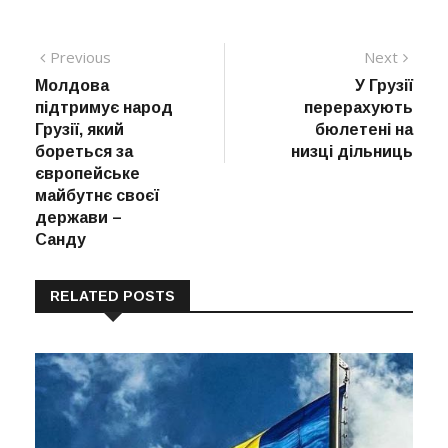
Навігація
Previous
Next
Previous
Next
post:
post:
Молдова
У Грузії
записів
підтримує народ
перерахують
Грузії, який
бюлетені на
бореться за
низці дільниць
європейське
майбутнє своєї
держави –
Санду
RELATED POSTS