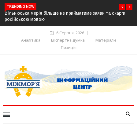
TRENDING NOW
рія більше не прийматиме заяви та скарги
В Угорщині можуть
овою
серпня — фракція 
6 Серпня, 2026
Аналітика
Експертна думка
Матеріали
Позиція