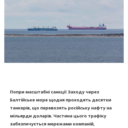
Попри масштабні санкції Заходу через
Балтійське море щодня проходять десятки
танкерів, що перевозять російську нафту на
мільярди доларів. Частина цього трафіку
забезпечується мережами компаній,
пов’язаних із балтійським бункерним