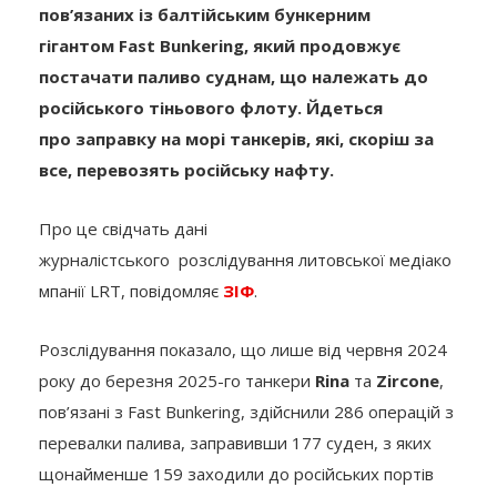
гігантом Fast Bunkering, який продовжує
постачати паливо суднам, що належать до
російського тіньового флоту. Йдеться
про заправку на морі танкерів, які, скоріш за
все, перевозять російську нафту.
Про це свідчать дані
журналістського розслідування литовської медіако
мпанії LRT, повідомляє
ЗІФ
.
Розслідування показало, що лише від червня 2024
року до березня 2025-го танкери
Rina
та
Zircone
,
пов’язані з Fast Bunkering, здійснили 286 операцій з
перевалки палива, заправивши 177 суден, з яких
щонайменше 159 заходили до російських портів
до або після цих операцій.