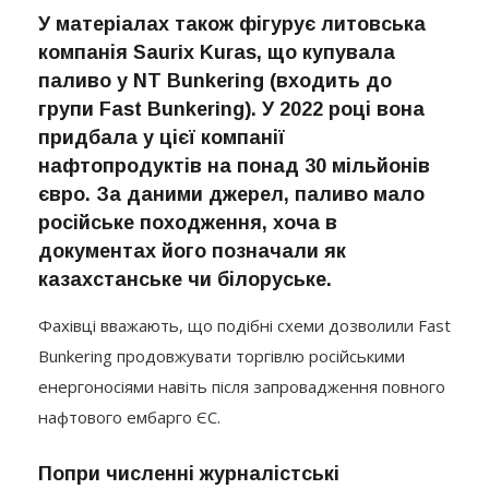
У матеріалах також фігурує литовська
компанія
Saurix Kuras
, що купувала
паливо у NT Bunkering (входить до
групи Fast Bunkering). У 2022 році вона
придбала у цієї компанії
нафтопродуктів на понад 30 мільйонів
євро. За даними джерел, паливо мало
російське походження, хоча в
документах його позначали як
казахстанське чи білоруське.
Фахівці вважають, що подібні схеми дозволили Fast
Bunkering продовжувати торгівлю російськими
енергоносіями навіть після запровадження повного
нафтового ембарго ЄС.
Попри численні журналістські
розслідування, громадські акції та