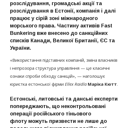
розслідування в Естонії, компанія і далі
працює у сірій зоні міжнародного
морського права. Частину активів Fast
Bunkering вже внесено до санкційних
списків Канади, Великої Британії, ЄС та
України.
«Використання підставних компаній, зміна власників
і непрозора структура управління — це класичні
ознаки спроби обходу санкцій», — наголошує
юристка естонської фірми
Ellex Raidla
Маріка Кютт
.
Естонські, литовські та данські експерти
попереджають, що неконтрольовані
операції російського тіньового
флоту можуть призвести не лише до
подальшого підживлення російської