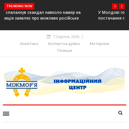
TRENDING NOW
У Молдові готують план дій на випадок припинення
постачання газу до Придністров’я
7 Серпня, 2026
Аналітика
Експертна думка
Матеріали
Позиція