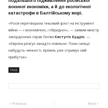
воєнної економіки, а й до екологічної
катастрофи в Балтійському морі.
«Росія перетворила тіньовий флот на інструмент
війни — і економічної, і гібридної», — заявив міністр
закордонних справ Литви
Кястутіс Будріс
. —
«Європа реагує занадто повільно. Поки санкції
набудуть чинності, Кремль уже отримує свій
прибуток».
TAGS:
Навігація
Previous
Next
Previous
Next
post:
post:
Угорщина хоче
У Румунії
записів