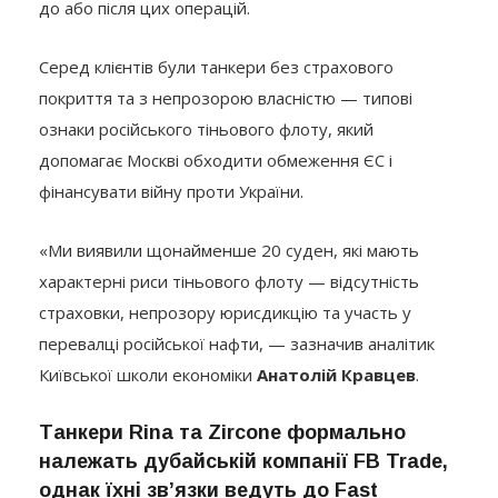
Серед клієнтів були танкери без страхового
покриття та з непрозорою власністю — типові
ознаки російського тіньового флоту, який
допомагає Москві обходити обмеження ЄС і
фінансувати війну проти України.
«Ми виявили щонайменше 20 суден, які мають
характерні риси тіньового флоту — відсутність
страховки, непрозору юрисдикцію та участь у
перевалці російської нафти, — зазначив аналітик
Київської школи економіки
Анатолій Кравцев
.
Танкери Rina та Zircone формально
належать дубайській компанії
FB Trade
,
однак їхні зв’язки ведуть до Fast
Bunkering — структури, що базувалася в