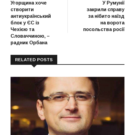
створити
закрили справу
антиукраїнський
за нібито наїзд
блок у ЄС із
на ворота
Чехією та
посольства росії
Словаччиною, –
радник Орбана
RELATED POSTS