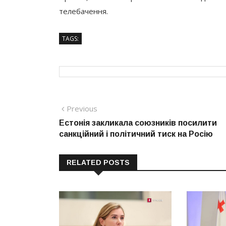
телебачення.
TAGS:
Навігація
Previous
Previous
post:
Естонія закликала союзників посилити
записів
санкційний і політичний тиск на Росію
RELATED POSTS