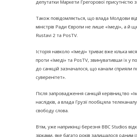
депутатки Маркети Грегорової присутністю зн
Також повідомляється, що влада Молдови відм
міністрів Ради Європи не лише «Імеді», а й
Rustavi 2 та PosTV.
Історія навколо «Імеді» триває вже кілька мі
проти «Імеді» та PosTV, звинувативши їх у по
до санкцій зазначалося, що канали сприяли пол
суверенітет».
Після запровадження санкцій керівництво «
наслідків, а влада Грузії пообіцяла телекана
свободу слова.
Втім, уже наприкінці березня BBC Studios від
зірками, яке багато років залишалося одним 