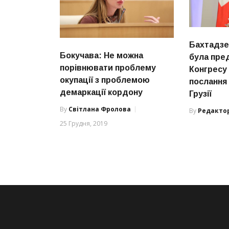
Бахтадзе:
Бокучава: Не можна
була пре
порівнювати проблему
Конгресу
окупації з проблемою
послання
демаркації кордону
Грузії
By
Світлана Фролова
By
Редакто
25 Грудня, 2019