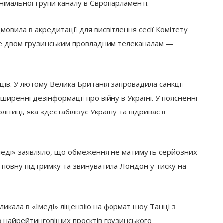
імальної групи каналу в Європарламенті.
овила в акредитації для висвітлення сесії Комітету
 ще двом грузинським провладним телеканалам —
сяців. У лютому Велика Британія запровадила санкції
ширенні дезінформації про війну в Україні. У поясненні
ітиці, яка «дестабілізує Україну та підриває її
Імеді» заявляло, що обмеження не матимуть серйозних
лу повну підтримку та звинуватила Лондон у тиску на
кликала в «Імеді» ліцензію на формат шоу Танці з
із найрейтинговіших проєктів грузинського