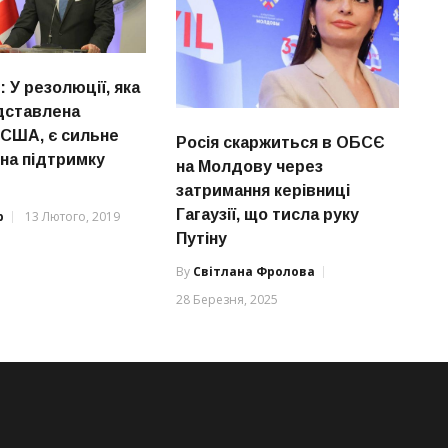
 У резолюції, яка
дставлена
 США, є сильне
Росія скаржиться в ОБСЄ
 на підтримку
на Молдову через
затримання керівниці
Гагаузії, що тисла руку
р
13 Лютого, 2019
Путіну
By
Світлана Фролова
28 Березня, 2025