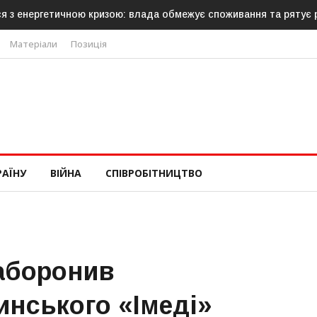
лада обмежує споживання та рятує роботу АЕС
Латвія готова нап
Матеріали
Позиція
РАЇНУ
ВІЙНА
СПІВРОБІТНИЦТВО
аборонив
инського «Імеді»