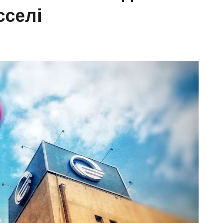
сселі