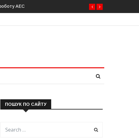
равити до 20 військових для операцій із розблокування Ормузьк
ПОШУК ПО САЙТУ