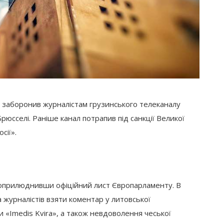
заборонив журналістам грузинського телеканалу
рюсселі. Раніше канал потрапив під санкції Великої
сії».
 оприлюднивши офіційний лист Європарламенту. В
 журналістів взяти коментар у литовської
 «Imedis Kvira», а також невдоволення чеської