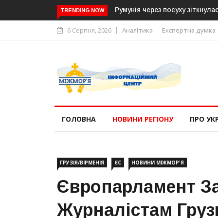
Румунія через посуху зіткнулася з енергетичною кризою: в
TRENDING NOW
6 Серпня, 2026
Аналітика
Експертна думка
ГОЛОВНА
НОВИНИ РЕГІОНУ
ПРО УК
ГРУЗІЯ/ВІРМЕНІЯ
ЄС
НОВИНИ МІЖМОР'Я
Європарламент З
Журналістам Груз