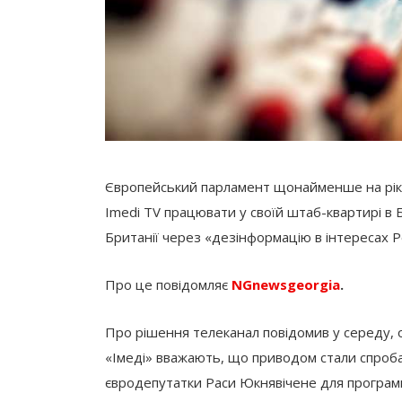
Європейський парламент щонайменше на рік 
Imedi TV працювати у своїй штаб-квартирі в Б
Британії через «дезінформацію в інтересах Ро
Про це повідомляє
NGnewsgeorgia
.
Про рішення телеканал повідомив у середу,
«Імеді» вважають, що приводом стали спроба
євродепутатки Раси Юкнявічене для програми