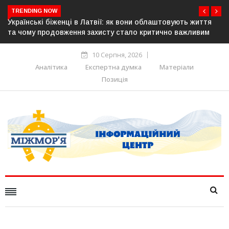
TRENDING NOW
я
У понад 25 містах Польщі відбудуться акції на підтримку
українців: виступлять проти агресії та ненависті
10 Серпня, 2026
Аналітика
Експертна думка
Матеріали
Позиція