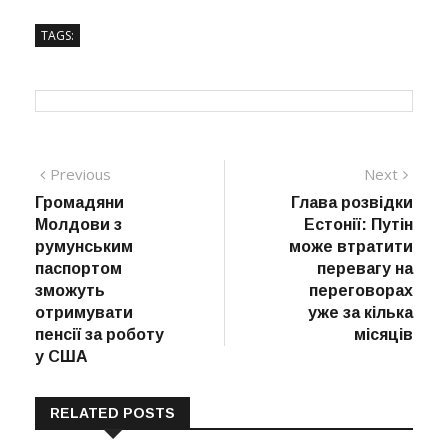
TAGS:
Навігація
Previous
Next
Previous
Next
post:
post:
Громадяни
Глава розвідки
записів
Молдови з
Естонії: Путін
румунським
може втратити
паспортом
перевагу на
зможуть
переговорах
отримувати
уже за кілька
пенсії за роботу
місяців
у США
RELATED POSTS