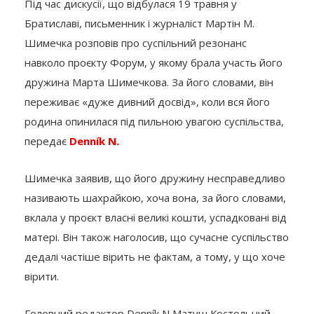
Під час дискусії, що відбулася 19 травня у
Братиславі, письменник і журналіст Мартін М.
Шимечка розповів про суспільний резонанс
навколо проєкту Форум, у якому брала участь його
дружина Марта Шимечкова. За його словами, він
переживає «дуже дивний досвід», коли вся його
родина опинилася під пильною увагою суспільства,
передає
Denník N.
Шимечка заявив, що його дружину несправедливо
називають шахрайкою, хоча вона, за його словами,
вклала у проєкт власні великі кошти, успадковані від
матері. Він також наголосив, що сучасне суспільство
дедалі частіше вірить не фактам, а тому, у що хоче
вірити.
Головний редактор Denník N Матуш Костольний