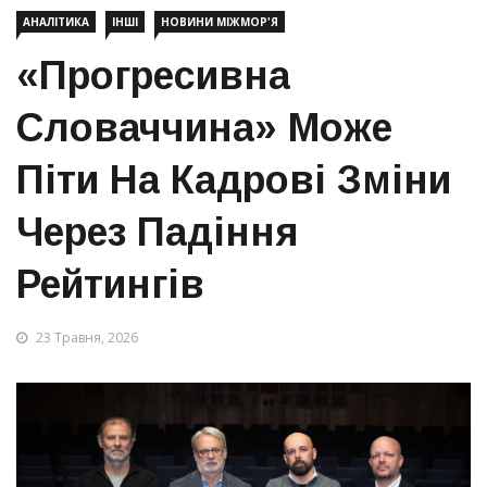
АНАЛІТИКА
ІНШІ
НОВИНИ МІЖМОР'Я
«Прогресивна
Словаччина» Може
Піти На Кадрові Зміни
Через Падіння
Рейтингів
23 Травня, 2026