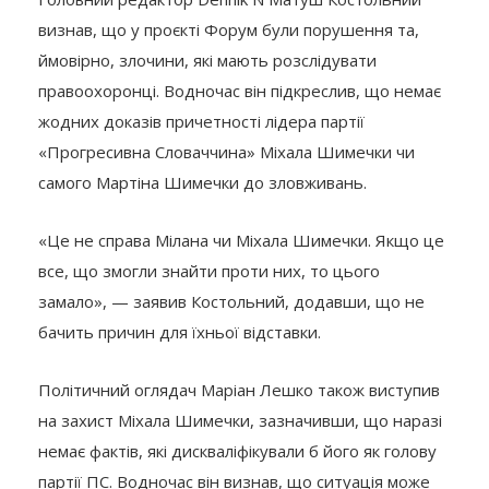
визнав, що у проєкті Форум були порушення та,
ймовірно, злочини, які мають розслідувати
правоохоронці. Водночас він підкреслив, що немає
жодних доказів причетності лідера партії
«Прогресивна Словаччина» Міхала Шимечки чи
самого Мартіна Шимечки до зловживань.
«Це не справа Мілана чи Міхала Шимечки. Якщо це
все, що змогли знайти проти них, то цього
замало», — заявив Костольний, додавши, що не
бачить причин для їхньої відставки.
Політичний оглядач Маріан Лешко також виступив
на захист Міхала Шимечки, зазначивши, що наразі
немає фактів, які дискваліфікували б його як голову
партії ПС. Водночас він визнав, що ситуація може