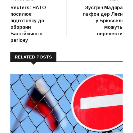
post:
post:
Reuters: НАТО
Зустріч Мадяра
записів
посилює
та фон дер Ляєн
підготовку до
у Брюсселі
оборони
можуть
Балтійського
перенести
регіону
RELATED POSTS