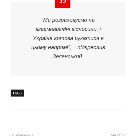
“Ми розраховуємо на
взаємовигідні відносини, і
Україна готова рухатися в
цьому напрямі”, – підкреслив
Зеленський.
TAGS:
Навігація
Previous
Next
Previous
Next