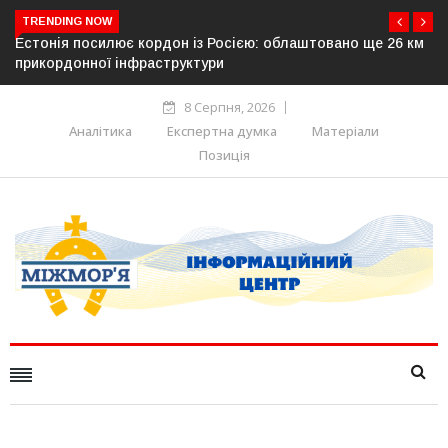
TRENDING NOW
овано ще 26 км
У Словаччині спалахнув скандал навколо камер
дорогах: опозиція заявляє про можливе російсь
походження
8 Серпня, 2026
Аналітика
Експертна думка
Матеріали
Позиція