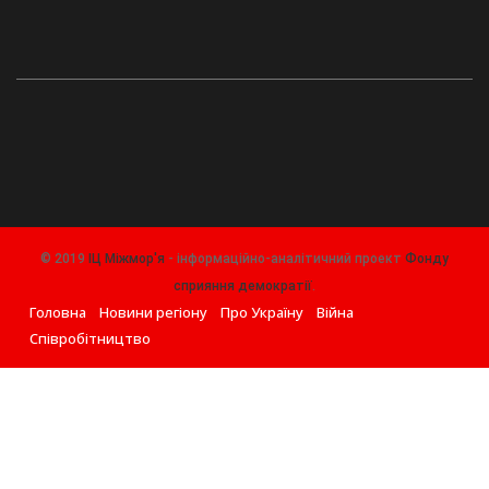
© 2019
ІЦ Міжмор'я
- інформаційно-аналітичний проект
Фонду
сприяння демократії
.
Головна
Новини регіону
Про Україну
Війна
Співробітництво