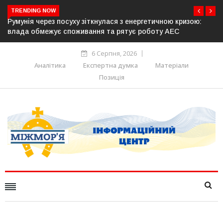
TRENDING NOW
уху зіткнулася з енергетичною кризою:
Латвія готова направит
оживання та рятує роботу АЕС
розблокування Ормузь
6 Серпня, 2026
Аналітика
Експертна думка
Матеріали
Позиція