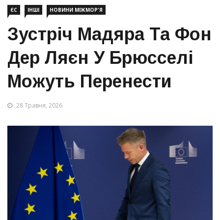
ЄС
ІНШІ
НОВИНИ МІЖМОР'Я
Зустріч Мадяра Та Фон
Дер Ляєн У Брюсселі
Можуть Перенести
28 Травня, 2026