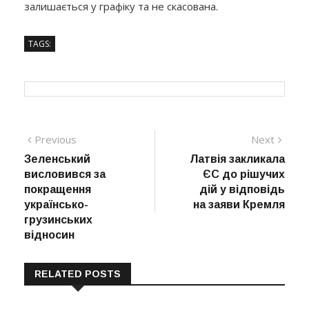
залишається у графіку та не скасована.
TAGS:
Навігація
Previous
Next
Previous
Next
post:
post:
Зеленський
Латвія закликала
записів
висловився за
ЄС до рішучих
покращення
дій у відповідь
українсько-
на заяви Кремля
грузинських
відносин
RELATED POSTS