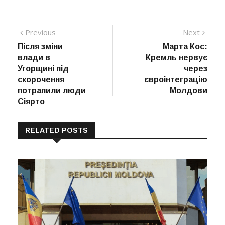
Навігація
Previous
Next
Previous
Next
post:
post:
Після зміни
Марта Кос:
записів
влади в
Кремль нервує
Угорщині під
через
скорочення
євроінтеграцію
потрапили люди
Молдови
Сіярто
RELATED POSTS