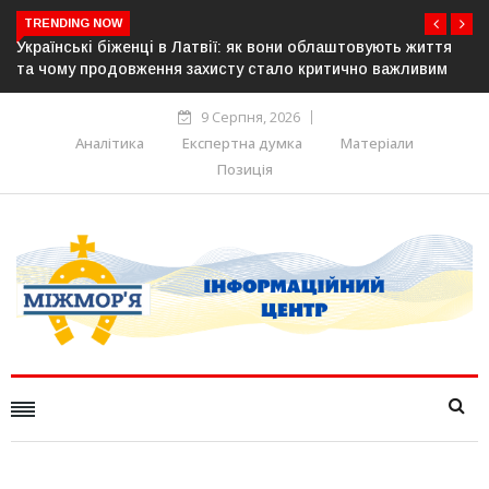
TRENDING NOW
ують життя
У понад 25 містах Польщі відбудуться акції на під
 важливим
українців: виступлять проти агресії та ненависті
9 Серпня, 2026
Аналітика
Експертна думка
Матеріали
Позиція