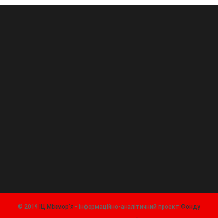
© 2019
ІЦ Міжмор'я
- інформаційно-аналітичний проект
Фонду