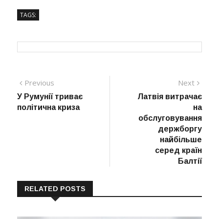
TAGS:
Навігація
Previous
Next
Previous
Next
post:
post:
У Румунії триває
Латвія витрачає
записів
політична криза
на
обслуговування
держборгу
найбільше
серед країн
Балтії
RELATED POSTS