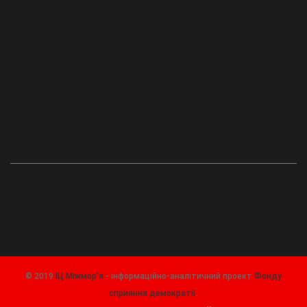
© 2019
ІЦ Міжмор'я
- інформаційно-аналітичний проект
Фонду
сприяння демократії
.