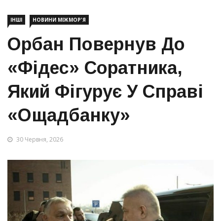
ІНШІ
НОВИНИ МІЖМОР'Я
Орбан Повернув До
«Фідес» Соратника,
Який Фігурує У Справі
«Ощадбанку»
30 Червня, 2026