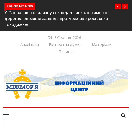
TRENDING NOW
ло камер на
У Молдові готують план дій на випадок пр
 російське
постачання газу до Придністров’я
8 Серпня, 2026
Аналітика
Експертна думка
Матеріали
Позиція