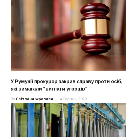
У Румунії прокурор закрив справу проти осіб,
які вимагали “вигнати угорців”
By
Світлана Фролова
4 Серпня, 2020