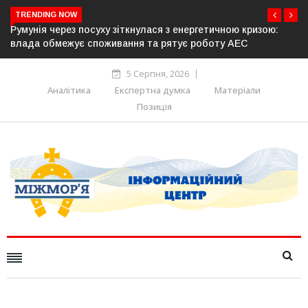
TRENDING NOW
зою:
Латвія готова направити до 20 військових для операцій 
розблокування Ормузької протоки
5 Серпня, 2026
Аналітика
Експертна думка
Матеріали
Позиція