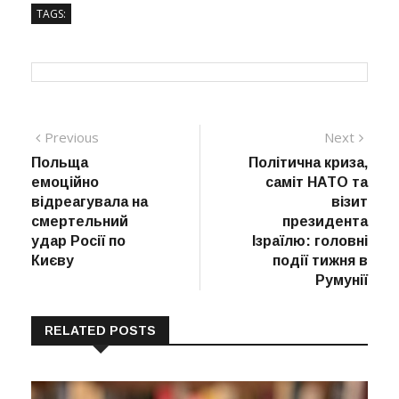
TAGS:
Навігація
Previous
Next
Previous
Next
post:
post:
Польща
Політична криза,
записів
емоційно
саміт НАТО та
відреагувала на
візит
смертельний
президента
удар Росії по
Ізраїлю: головні
Києву
події тижня в
Румунії
RELATED POSTS