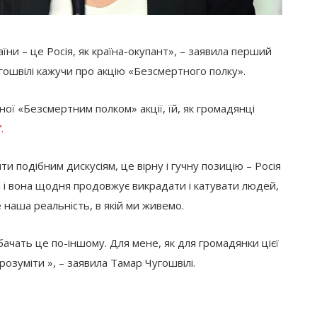
їни – це Росія, як країна-окупант», – заявила перший
гошвілі кажучи про акцію «Безсмертного полку».
ої «Безсмертним полком» акції, їй, як громадянці
.
 подібним дискусіям, це вірну і гучну позицію – Росія
и і вона щодня продовжує викрадати і катувати людей,
е наша реальність, в якій ми живемо.
бачать це по-іншому. Для мене, як для громадянки цієї
розуміти », – заявила Тамар Чугошвілі.