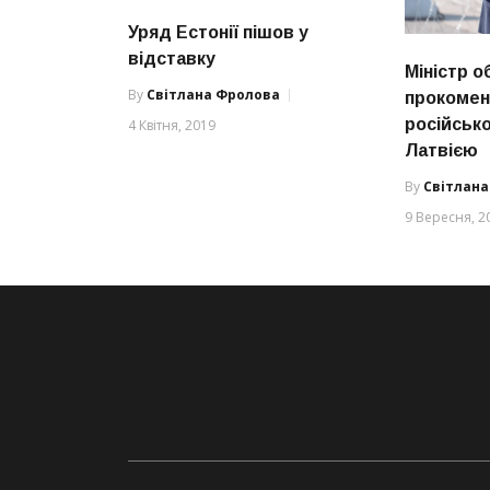
Уряд Естонії пішов у
відставку
Міністр 
By
Світлана Фролова
прокомен
російськ
4 Квітня, 2019
Латвією
By
Світлан
9 Вересня, 2