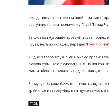
«На даному етапі головна проблема нашої кра
заступник голови парламенту Грузії Тамар Чу
За словами Чугошвілі зрозуміти суть проведен
Грузії, вельми складно, передає
“Грузія online”
«Одне з головних, що ми можемо протиставити
є окупантом. Нею окуповані 20% нашої країн
факти вбивств тривають і т.д. На жаль, це вс
Засмучуюся, коли бачу, що існують люди, які 
країни, це незрозуміло, мені дуже важко це з
TAGS: