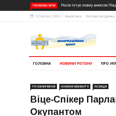
Росія готує повну анексію Пів
TRENDING NOW
9 Серпня, 2026
Аналітика
Експертна думка
ГОЛОВНА
НОВИНИ РЕГІОНУ
ПРО УК
ГРУЗІЯ/ВІРМЕНІЯ
НОВИНИ МІЖМОР'Я
ПОЗИЦІЯ
Віце-Спікер Парлам
Окупантом