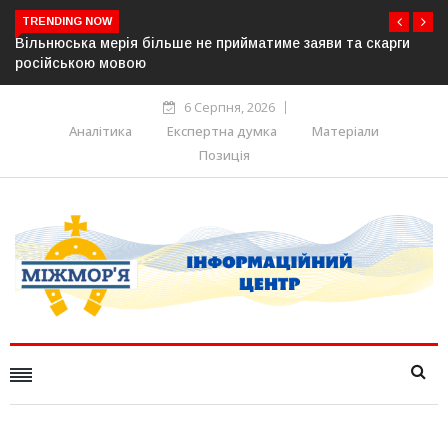
TRENDING NOW
и та скарги
В Угорщині можуть обрати нового президента вже
серпня — фракція «Тиси»
6 Серпня, 2026
Аналітика
Експертна думка
Матеріали
Позиція