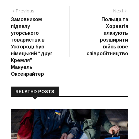
Навігація
Previous
Next
Previous
Next
post:
post:
Замовником
Польща та
записів
підпалу
Хорватія
угорського
планують
товариства в
розширити
Ужгороді був
військове
німецький “друг
співробітництво
Кремля”
Мануель
Оксенрайтер
RELATED POSTS