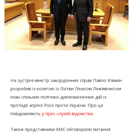
На зустрічі міністр закордонних справ Павло Клімкін
розробив із колегою із Литви Лінасом Лінкявічюсом
план спільних політико-дипломатичних дій із
протидії агресії Росії проти України. Про це
повідомляють
у прес-службі відомства.
Також представники МЗС обговорили питання