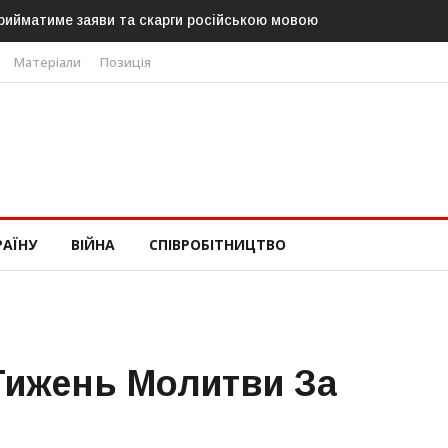
рийматиме заяви та скарги російською мовою
Матеріали
Позиція
РАЇНУ
ВІЙНА
СПІВРОБІТНИЦТВО
Тижень Молитви За