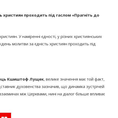
ь християн проходить під гаслом «Прагніть до
ристиян. У наміренні єдності, у різних християнських
ждень молитви за єдність християн проходить під
отець Кшиштоф Лущек
, велике значення має той факт,
ставник духовенства зазначив, що динаміка зустрічей
взаєминах між Церквами, нині на діалог більше впливає