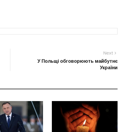
Next
Next
post:
У Польщі обговорюють майбутнє
України