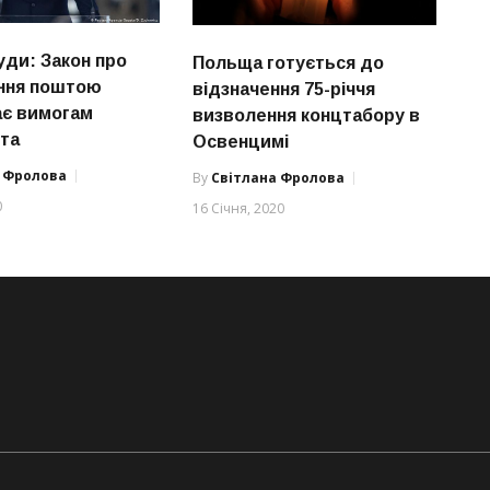
уди: Закон про
Польща готується до
ння поштою
відзначення 75-річчя
ає вимогам
визволення концтабору в
та
Освенцимі
а Фролова
By
Світлана Фролова
0
16 Січня, 2020