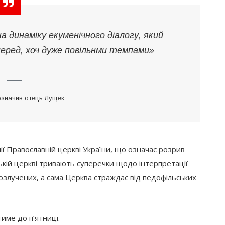
на динаміку екуменічного діалогу, який
перед, хоч дуже повільнми темпами»
азначив отець Лущек.
ї Православній церкві України, що означає розрив
цькій церкві тривають суперечки щодо інтерпретації
озлучених, а сама Церква страждає від педофільських
име до п’ятниці.