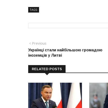
TAGS:
Навігація
Previous
Previous
post:
Українці стали найбільшою громадою
записів
іноземців у Литві
RELATED POSTS