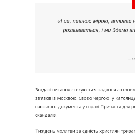
«І це, певною мірою, впливає 
розвивається, і ми йдемо в
– з
Згадані питання стосуються надання автономі
зв’язків із Москвою. Своєю чергою, у Католи
папського документа у справі Причастя для р
скандалів.
Тиждень молитви за єдність християн триват