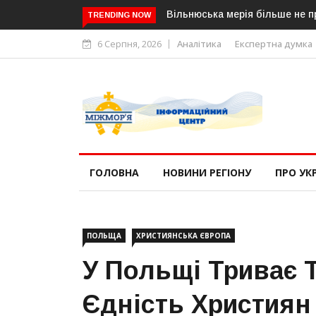
Вільнюська мерія більше не п
TRENDING NOW
6 Серпня, 2026
Аналітика
Експертна думка
ГОЛОВНА
НОВИНИ РЕГІОНУ
ПРО УК
ПОЛЬЩА
ХРИСТИЯНСЬКА ЄВРОПА
У Польщі Триває 
Єдність Християн