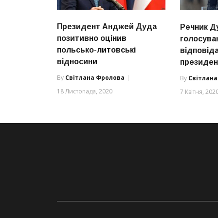
Президент Анджей Дуда
Речник Д
позитивно оцінив
голосува
польсько-литовські
відповід
відносини
президен
By
Світлана Фролова
By
Світлан
18 Листопада, 2020
7 Квітня, 202