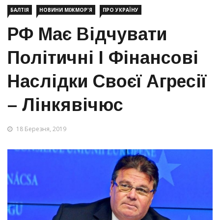
БАЛТІЯ
НОВИНИ МІЖМОР'Я
ПРО УКРАЇНУ
РФ Має Відчувати
Політичні І Фінансові
Наслідки Своєї Агресії
– Лінкявічюс
18 Березня, 2019