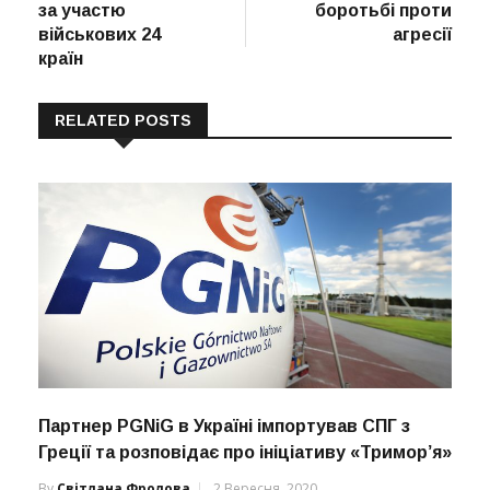
за участю
боротьбі проти
військових 24
агресії
країн
RELATED POSTS
Партнер PGNiG в Україні імпортував СПГ з
Греції та розповідає про ініціативу «Тримор’я»
By
Світлана Фролова
2 Вересня, 2020