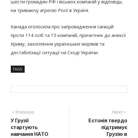
шести громадян РФ і вісьмох компаній у відповідь
на триваючу агресію Росії в Україні.
Канада оголосила про запровадження санкцій
проти 114 осіб та 15 компаній, причетних до анексії
Криму, захоплення українських моряків та
дестабілізації ситуації на Сході України.
TAGS:
Навігація
Previous
Next
Previous
Next
post:
post:
У Грузії
Естонія твердо
записів
стартують
підтримує
навчання НАТО
Грузію в