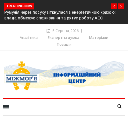
TRENDING NOW
ергетичною кризою:
Латвія готова направити до 20 військових
 роботу АЕС
розблокування Ормузької протоки
5 Серпня, 2026
Аналітика
Експертна думка
Матеріали
Позиція