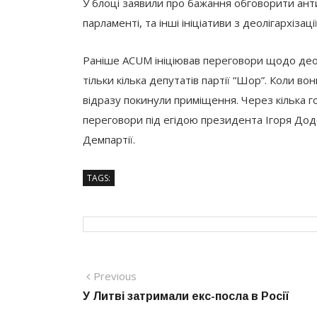
У блоці заявили про бажання обговорити анти
парламенті, та інші ініціативи з деолігархізації
Раніше ACUM ініціював переговори щодо деолі
тільки кілька депутатів партії “Шор”. Коли в
відразу покинули приміщення. Через кілька г
переговори під егідою президента Ігоря Дод
Демпартії.
TAGS:
Навігація
Previous
Previous
post:
У Литві затримали екс-посла в Росії
записів