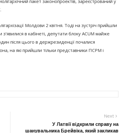
олігархічний пакет законопроектів, зареєстрований у
.
гархізації Молдови 2 квітня. Тоді на зустріч прийшли
они з’явилися в кабінеті, депутати блоку ACUM майже
один після цього в держрезиденції почалися
она, на які прийшли тільки представники ПСРМ і
Next
Next
post:
У Латвії відкрили справу на
шанувальника Брейвіка, який закликав