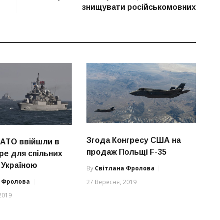
знищувати російськомовних
Згода Конгресу США на
НАТО ввійшли в
продаж Польщі F-35
ре для спільних
 Україною
By
Світлана Фролова
а Фролова
27 Вересня, 2019
2019