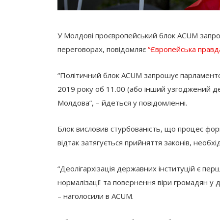
У Молдові проєвропейський блок ACUM запроси
переговорах, повідомляє
“Європейська правда
“Політичний блок ACUM запрошує парламентс
2019 року об 11.00 (або інший узгоджений ден
Молдова”, – йдеться у повідомленні.
Блок висловив стурбованість, що процес форм
відтак затягується прийняття законів, необхі
“Деолігархізація державних інституцій є п
нормалізації та повернення віри громадян у 
– наголосили в ACUM.