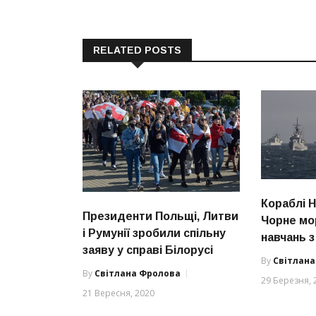
RELATED POSTS
Кораблі 
Президенти Польщі, Литви
Чорне мо
і Румунії зробили спільну
навчань з
заяву у справі Білорусі
By
Світлан
By
Світлана Фролова
29 Березня, 
21 Вересня, 2020