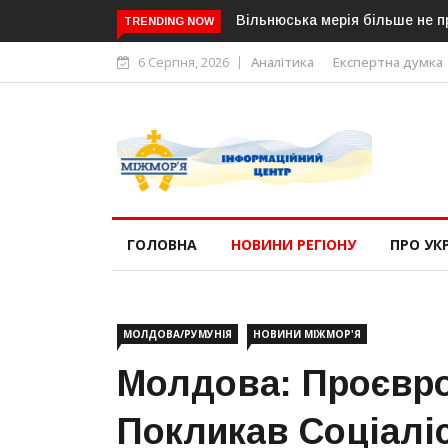
Вільнюська мерія більше не при
TRENDING NOW
6 Серпня, 2026
Аналітика
Експертна думка
ГОЛОВНА
НОВИНИ РЕГІОНУ
ПРО УК
МОЛДОВА/РУМУНІЯ
НОВИНИ МІЖМОР'Я
Молдова: Проєвр
Покликав Соціалі