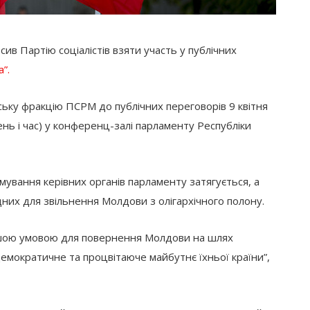
в Партію соціалістів взяти участь у публічних
”.
ьку фракцію ПСРМ до публічних переговорів 9 квітня
ь ​​і час) у конференц-залі парламенту Республіки
ування керівних органів парламенту затягується, а
дних для звільнення Молдови з олігархічного полону.
ершою умовою для повернення Молдови на шлях
демократичне та процвітаюче майбутнє їхньої країни”,