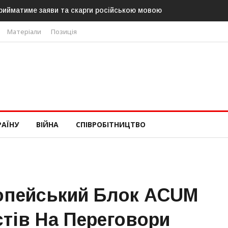
йматиме заяви та скарги російською мовою
В Угорщині можуть о
«Тиси»
Матеріали
Позиція
РАЇНУ
ВІЙНА
СПІВРОБІТНИЦТВО
опейський Блок ACUM
стів На Переговори