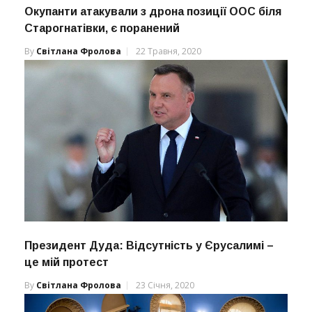
Окупанти атакували з дрона позиції ООС біля
Старогнатівки, є поранений
By
Світлана Фролова
22 Травня, 2020
Президент Дуда: Відсутність у Єрусалимі –
це мій протест
By
Світлана Фролова
23 Січня, 2020