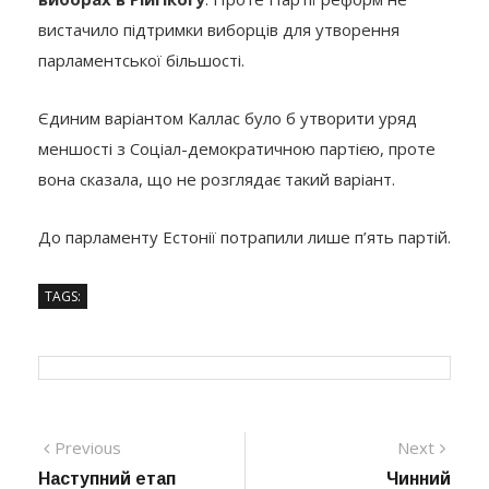
вистачило підтримки виборців для утворення
парламентської більшості.
Єдиним варіантом Каллас було б утворити уряд
меншості з Соціал-демократичною партією, проте
вона сказала, що не розглядає такий варіант.
До парламенту Естонії потрапили лише п’ять партій.
TAGS:
Навігація
Previous
Next
Previous
Next
post:
post:
Наступний етап
Чинний