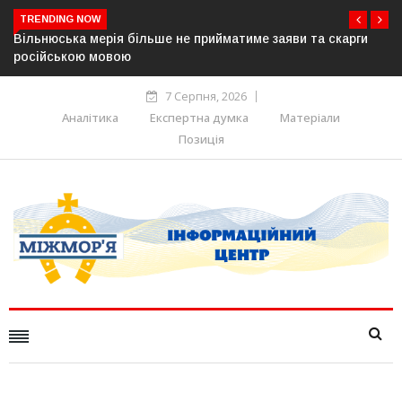
TRENDING NOW
та скарги
В Угорщині можуть обрати нового президента вже 
серпня — фракція «Тиси»
7 Серпня, 2026
Аналітика
Експертна думка
Матеріали
Позиція