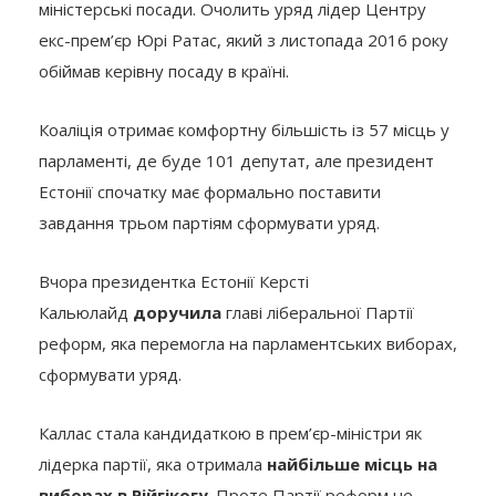
міністерські посади. Очолить уряд лідер Центру
екс-прем’єр Юрі Ратас, який з листопада 2016 року
обіймав керівну посаду в країні.
Коаліція отримає комфортну більшість із 57 місць у
парламенті, де буде 101 депутат, але президент
Естонії спочатку має формально поставити
завдання трьом партіям сформувати уряд.
Вчора президентка Естонії Керсті
Кальюлайд
доручила
главі ліберальної Партії
реформ, яка перемогла на парламентських виборах,
сформувати уряд.
Каллас стала кандидаткою в прем’єр-міністри як
лідерка партії, яка отримала
найбільше місць на
виборах в Рійгікогу
. Проте Партії реформ не