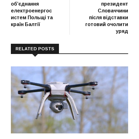
записів
об’єднання
президент
електроенергос
Словаччини
истем Польщі та
після відставки
країн Балтії
готовий очолити
уряд
RELATED POSTS