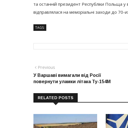
та останній президент Республіки Польща у 
відправлялася на меморіальні заходи до 70-и
TAGS:
Навігація
Previous
Previous
post:
У Варшаві вимагали від Росії
записів
повернути уламки літака Ту-154М
RELATED POSTS