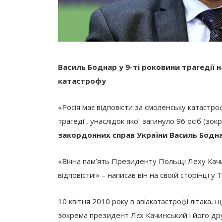
Василь Боднар у 9-ті роковини трагедії н
катастрофу
«Росія має відповісти за смоленську катастроф
трагедії, унаслідок якої загинуло 96 осіб (з
закордонних справ України Василь Бодн
«Вічна пам’ять Президенту Польщі Леху Качин
відповісти!» – написав він на своїй сторінці у
10 квітня 2010 року в авіакатастрофі літака, 
зокрема президент Лєх Качинський і його др