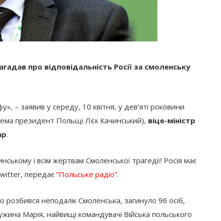
агадав про відповідальність Росії за смоленську
у», – заявив у середу, 10 квітня, у дев’яті роковини
окрема президент Польщі Лєх Качинський),
віце-міністр
ар
.
ському і всім жертвам Смоленської трагедії! Росія має
 Twitter, передає
“Польське радіо”.
що розбився неподалік Смоленська, загинуло 96 осіб,
ужина Марія, найвищі командувачі Війська польського