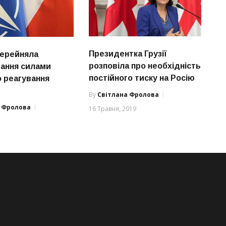
Президентка Грузії
ерейняла
розповіла про необхідність
ання силами
постійного тиску на Росію
 реагування
By
Світлана Фролова
а Фролова
16 Травня, 2019