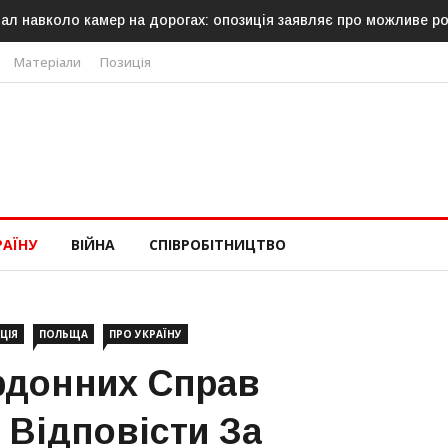
ал навколо камер на дорогах: опозиція заявляє про можливе р
Матеріали
Позиція
РАЇНУ
ВІЙНА
СПІВРОБІТНИЦТВО
ЦІЯ
ПОЛЬЩА
ПРО УКРАЇНУ
ордонних Справ
є Відповісти За