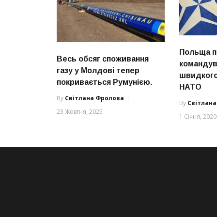
Польща п
Весь обсяг споживання
командув
газу у Молдові тепер
швидкого
покривається Румунією.
НАТО
By
Світлана Фролова
By
Світлан
23 Жовтня, 2025
1 Січня, 2020