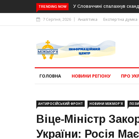
У Словаччині спалахнув сканд
TRENDING NOW
7 Серпня, 2026
Аналітика
Експертна думка
ГОЛОВНА
НОВИНИ РЕГІОНУ
ПРО УК
АНТИРОСІЙСЬКИЙ ФРОНТ
НОВИНИ МІЖМОР'Я
ПОЗИ
Віце-Міністр Зак
України: Росія Ма