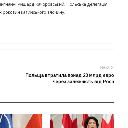
вигнанні Ришард Качоровський. Польська делегація
х роковин катинського злочину.
Next
Next
post:
Польща втратила понад 23 млрд євро
через залежність від Росії