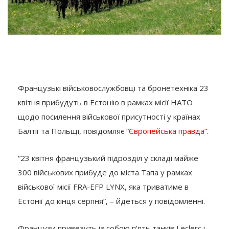
Французькі військовослужбовці та бронетехніка 23
квітня прибудуть в Естонію в рамках місії НАТО
щодо посилення військової присутності у країнах
Балтії та Польщі, повідомляє
“Європейська правда”.
“23 квітня французький підрозділ у складі майже
300 військових прибуде до міста Тапа у рамках
військової місії FRA-EFP LYNX, яка триватиме в
Естонії до кінця серпня”, – йдеться у повідомленні.
Французи привезуть із собою п’ять танків Leclerc і