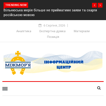
TRENDING NOW
нюська мерія більше не прийматиме заяви та скарги
В Угорщи
ійською мовою
серпня 
6 Серпня, 2026
Аналітика
Експертна думка
Матеріали
Позиція