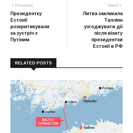
Навігація
Previous
Next
Previous
Next
post:
post:
Президентку
Литва закликала
записів
Естонії
Таллінн
розкритикували
узгоджувати дії
за зустріч з
після візиту
Путіним
президентки
Естонії в РФ
RELATED POSTS