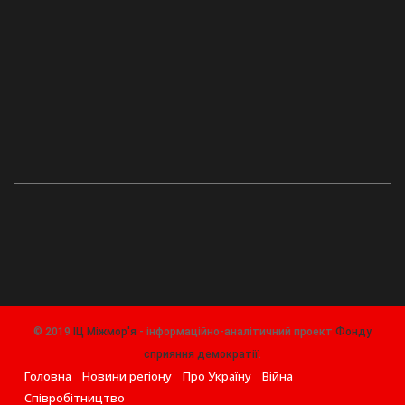
© 2019
ІЦ Міжмор'я
- інформаційно-аналітичний проект
Фонду
сприяння демократії
.
Головна
Новини регіону
Про Україну
Війна
Співробітництво