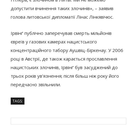
допустити вчинення таких злочинів», – заявив
голова литовської дипломатії Лінас Лінкявічюс.
Ірвінґ публічно заперечував смерть мільйонів
євреїв у газових камерах нацистського
концентраційного табору Аушвіц-Біркенау. У 2006
році в Австрії, де також карається прославлення
нацистських злочинів, Ірвінґ був засуджений до
трьох років ув’язнення; після більш ніж року його
передчасно звільнили.
TAGS: