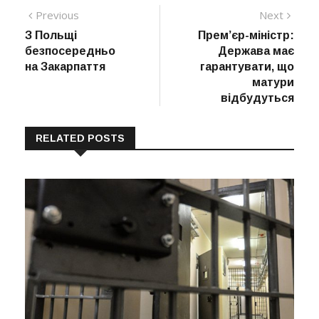
Навігація
Previous
Next
Previous
Next
post:
post:
З Польщі
Прем’єр-міністр:
записів
безпосередньо
Держава має
на Закарпаття
гарантувати, що
матури
відбудуться
RELATED POSTS