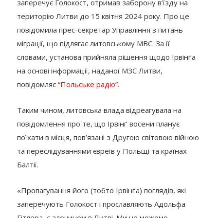
заперечує Голокост, отримав заборону в’їзду на
територію Литви до 15 квітня 2024 року. Про це
повідомила прес-секретар Управління з питань
міграції, що підлягає литовському МВС. За її
словами, установа прийняла рішення щодо Ірвінґа
на основі інформації, наданої МЗС Литви,
повідомляє
“Польське радіо”.
Таким чином, литовська влада відреагувала на
повідомлення про те, що Ірвінґ восени планує
поїхати в місця, пов’язані з Другою світовою війною
та переслідуваннями євреїв у Польщі та країнах
Балтії.
«Пропагування його (тобто Ірвінґа) поглядів, які
заперечують Голокост і прославляють Адольфа
Гітлера, є злочином в Литві. Ми не можемо