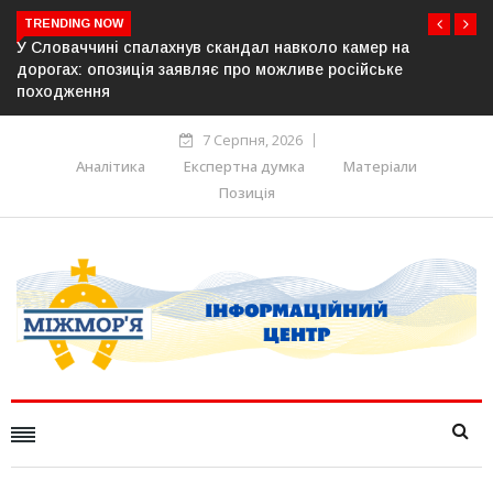
TRENDING NOW
ндал навколо камер на
У Молдові готують план дій на 
ро можливе російське
постачання газу до Придністров’
7 Серпня, 2026
Аналітика
Експертна думка
Матеріали
Позиція