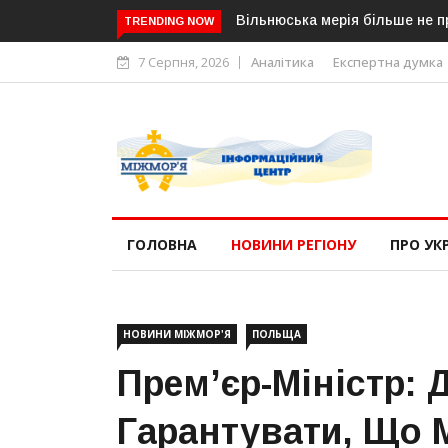
Вільнюська мерія більше не прийматиме з
TRENDING NOW
7 Серпня, 2026
Аналітика
Експертна думка
ГОЛОВНА
НОВИНИ РЕГІОНУ
ПРО УК
НОВИНИ МІЖМОР'Я
ПОЛЬЩА
Прем’єр-Міністр: 
Гарантувати, Що 