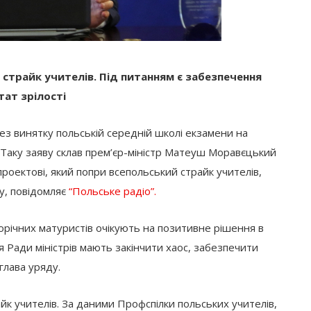
є страйк учителів. Під питанням є забезпечення
стат зрілості
ез винятку польській середній школі екзамени на
 Таку заяву склав прем’єр-міністр Матеуш Моравєцький
проектові, який попри всепольський страйк учителів,
у, повідомляє
“Польське радіо”.
орічних матуристів очікують на позитивне рішення в
ня Ради міністрів мають закінчити хаос, забезпечити
 глава уряду.
райк учителів. За даними Профспілки польських учителів,