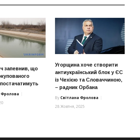
Угорщина хоче створити
ч запевнив, що
антиукраїнський блок у ЄС
окупованого
із Чехією та Словаччиною,
 постачатимуть
– радник Орбана
а Фролова
By
Світлана Фролова
20
28 Жовтня, 2025