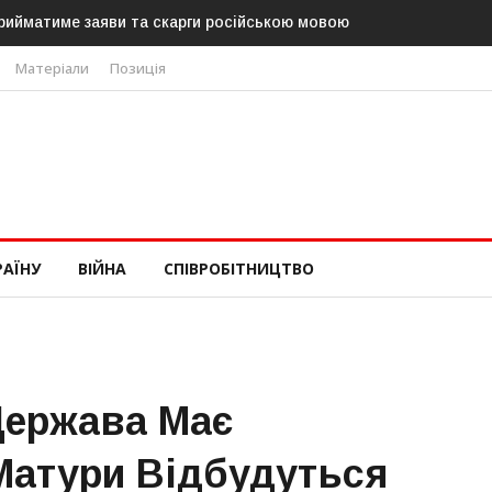
аяви та скарги російською мовою
В Угорщині можуть обрати нов
«Тиси»
Матеріали
Позиція
РАЇНУ
ВІЙНА
СПІВРОБІТНИЦТВО
Держава Має
Матури Відбудуться