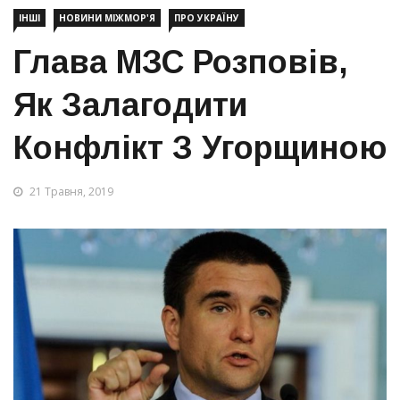
ІНШІ
НОВИНИ МІЖМОР'Я
ПРО УКРАЇНУ
Глава МЗС Розповів,
Як Залагодити
Конфлікт З Угорщиною
21 Травня, 2019