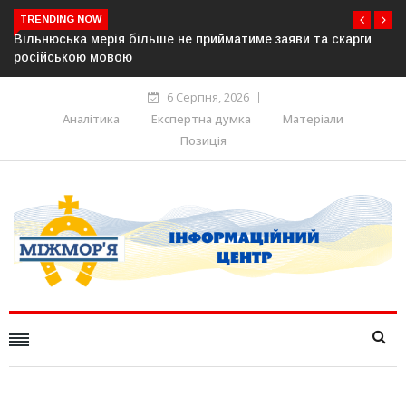
TRENDING NOW
йматиме заяви та скарги
В Угорщині можуть обрати нового п
серпня — фракція «Тиси»
6 Серпня, 2026
Аналітика
Експертна думка
Матеріали
Позиція