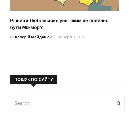
Річниця Люблінської унії: яким не повинно
бути Міжмор’я
By
Валерій Майданюк
30 Червня, 2020
ПОШУК ПО САЙТУ