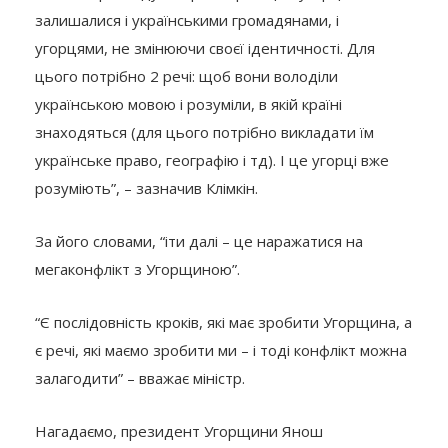
залишалися і українськими громадянами, і
угорцями, не змінюючи своєї ідентичності. Для
цього потрібно 2 речі: щоб вони володіли
українською мовою і розуміли, в якій країні
знаходяться (для цього потрібно викладати їм
українське право, географію і тд). І це угорці вже
розуміють”, – зазначив Клімкін.
За його словами, “іти далі – це наражатися на
мегаконфлікт з Угорщиною”.
“Є послідовність кроків, які має зробити Угорщина, а
є речі, які маємо зробити ми – і тоді конфлікт можна
залагодити” – вважає міністр.
Нагадаємо, президент Угорщини Янош