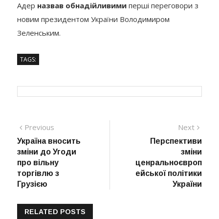
Адер
назвав обнадійливими
перші переговори з
новим президентом України Володимиром
Зеленським.
TAGS:
Навігація
Previous
Next
Previous
Next
post:
post:
Україна вносить
Перспективи
записів
зміни до Угоди
зміни
про вільну
ценральноєвроп
торгівлю з
ейської політики
Грузією
України
RELATED POSTS