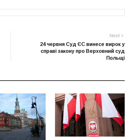
Next
Next
post:
24 червня Суд ЄС винесе вирок у
справі закону про Верховний суд
Польщі