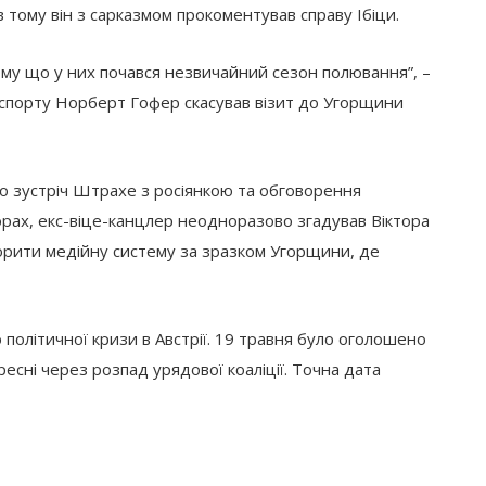
ів тому він з сарказмом прокоментував справу Ібіци.
тому що у них почався незвичайний сезон полювання”, –
ранспорту Норберт Гофер скасував візит до Угорщини
но зустріч Штрахе з росіянкою та обговорення
орах, екс-віце-канцлер неодноразово згадував Віктора
ворити медійну систему за зразком Угорщини, де
політичної кризи в Австрії. 19 травня було оголошено
ресні через розпад урядової коаліції. Точна дата