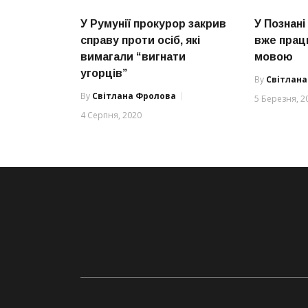
У Румунії прокурор закрив
У Познані
справу проти осіб, які
вже прац
вимагали “вигнати
мовою
угорців”
By
Світлан
By
Світлана Фролова
5 Березня, 2
4 Серпня, 2020