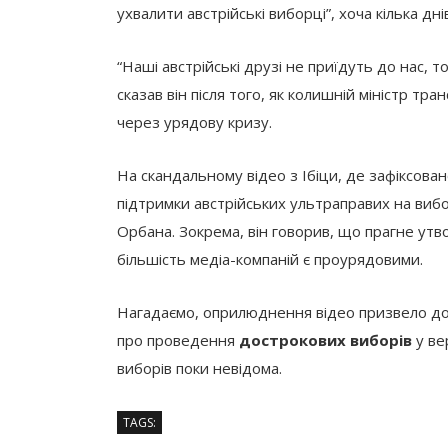
ухвалити австрійські виборці”, хоча кілька дн
“Наші австрійські друзі не приїдуть до нас, 
сказав він після того, як колишній міністр т
через урядову кризу.
На скандальному відео з Ібіци, де зафіксова
підтримки австрійських ультраправих на виб
Орбана. Зокрема, він говорив, що прагне ут
більшість медіа-компаній є проурядовими.
Нагадаємо, оприлюднення відео призвело до 
про проведення
дострокових виборів
у ве
виборів поки невідома.
TAGS: