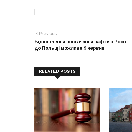
Навігація
Previous
Previous
post:
Відновлення постачання нафти з Росії
записів
до Польщі можливе 9 червня
RELATED POSTS