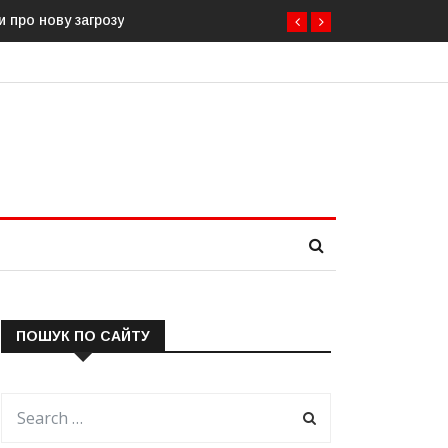
о нову загрозу
Естонія посилює кордон із Росією: облаштовано 
ПОШУК ПО САЙТУ