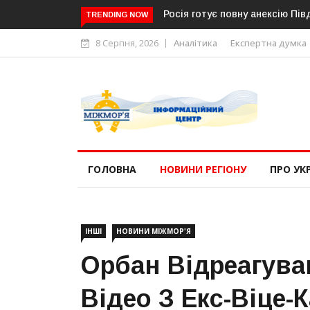
Росія готує повну анексію Південн
TRENDING NOW
8 Серпня, 2026
Аналітика
Експертна думка
ГОЛОВНА
НОВИНИ РЕГІОНУ
ПРО УК
ІНШІ
НОВИНИ МІЖМОР'Я
Орбан Відреагува
Відео З Екс-Віце-