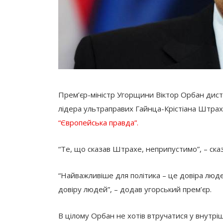
Прем’єр-міністр Угорщини Віктор Орбан диста
лідера ультраправих Гайнца-Крістіана Штрахе,
“Європейська правда”.
“Те, що сказав Штрахе, неприпустимо”, – ска
“Найважливіше для політика – це довіра люде
довіру людей”, – додав угорський прем’єр.
В цілому Орбан не хотів втручатися у внутрі