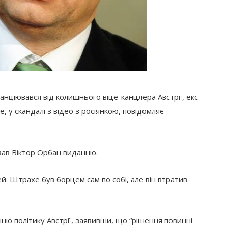
нціювався від колишнього віце-канцлера Австрії, екс-
 у скандалі з відео з росіянкою, повідомляє
зав Віктор Орбан виданню.
й. Штрахе був борцем сам по собі, але він втратив
шню політику Австрії, заявивши, що “рішення повинні