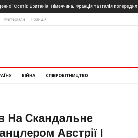
ої Осетії: Британія, Німеччина, Франція та Італія попередили пр
Матеріали
Позиція
РАЇНУ
ВІЙНА
СПІВРОБІТНИЦТВО
в На Скандальне
Канцлером Австрії І