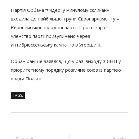
Партія Орбана “Фідес” у минулому скликанні
входила до найбільшої групи Європарламенту –
Європейської народної партії. Проте зараз
членство партії призупинено через
антибрюссельську кампанію в Угорщині.
Орбан раніше заявляв, що у разі виходу з ЄНП у
пріоритетному порядку розгляне союз із партією
влади Польщі.
TAGS:
Previous
Next
Previous
Next