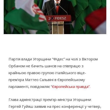
Партія влади Угорщини “Фідес” на чолі з Віктором
Орбаном не бачить шансів на співпрацю з
крайньою правою групою італійського віце-
прем’єра Маттео Сальвіні в Європейському
парламенті, повідомляє “
Європейська правда”.
Глава адміністрації прем’єр-міністра Угорщини
Гергей Гуйяш заявив на прес-конференції у четвер,