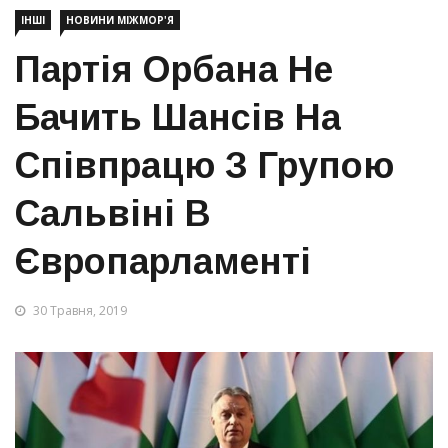
ІНШІ
НОВИНИ МІЖМОР'Я
Партія Орбана Не
Бачить Шансів На
Співпрацю З Групою
Сальвіні В
Європарламенті
30 Травня, 2019