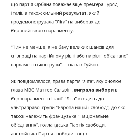
що партія Орбана поважає віце-прем’єра і уряд
Італії, а також сильний результат, який
продемонструвала “Ліга” на виборах до
Європейського парламенту.
“Тим не менше, я не бачу великих шансів для
співпраці на партійному рівні або на рівні об’єднаної
парламентської групи”, – сказав Гуйяш.
Як повідомлялося, права партія “Ліга”, яку очолює
глава МВС Маттео Сальвіні,
виграла вибори
в
Європарламент в Італії. “Ліга” входить до
ультраправої групи “Європа націй і свобод”, до якої
також належить французьке “Національне
об’єднання”, голландська Партія свободи,
австрійська Партія свободи тощо.