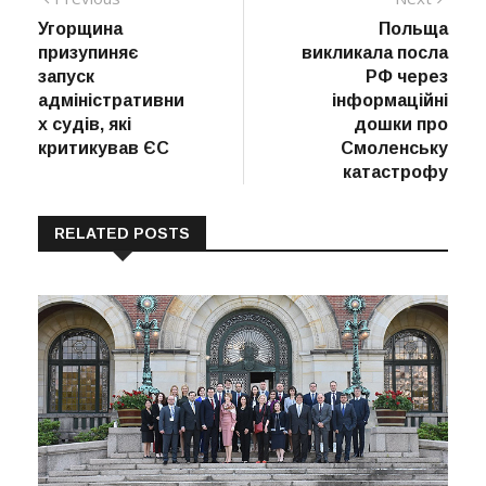
Навігація
post:
post:
Угорщина
Польща
записів
призупиняє
викликала посла
запуск
РФ через
адміністративни
інформаційні
х судів, які
дошки про
критикував ЄС
Смоленську
катастрофу
RELATED POSTS