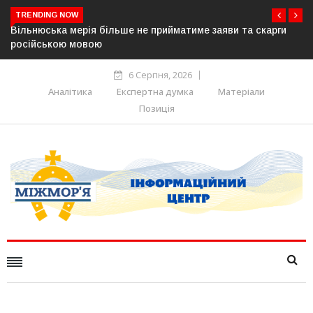
TRENDING NOW
а скарги
В Угорщині можуть обрати нового президента вже 11
серпня — фракція «Тиси»
6 Серпня, 2026
Аналітика
Експертна думка
Матеріали
Позиція