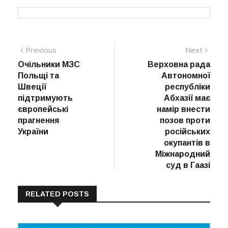
Навігація
Previous
Next
Previous
Next
post:
post:
Очільники МЗС
Верховна рада
записів
Польщі та
Автономної
Швеції
республіки
підтримують
Абхазії має
європейські
намір внести
прагнення
позов проти
України
російських
окупантів в
Міжнародний
суд в Гаазі
RELATED POSTS