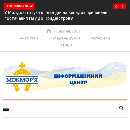
TRENDING NOW
ипинення
Вільнюська мерія більше не прийматиме заяви т
російською мовою
7 Серпня, 2026
Аналітика
Експертна думка
Матеріали
Позиція