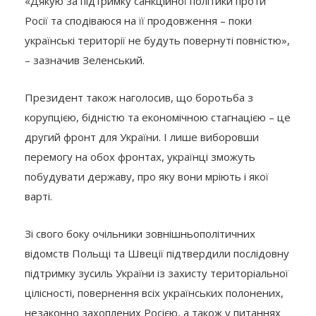
«Дякую за підтримку санкційної політики проти
Росії та сподіваюся на її продовження – поки
українські території не будуть повернуті повністю»,
– зазначив Зеленський.
Президент також наголосив, що боротьба з
корупцією, бідністю та економічною стагнацією – це
другий фронт для України. І лише виборовши
перемогу на обох фронтах, українці зможуть
побудувати державу, про яку вони мріють і якої
варті.
Зі свого боку очільники зовнішньополітичних
відомств Польщі та Швеції підтвердили послідовну
підтримку зусиль України із захисту територіальної
цілісності, повернення всіх українських полонених,
незаконно захоплених Росією, а також у питаннях