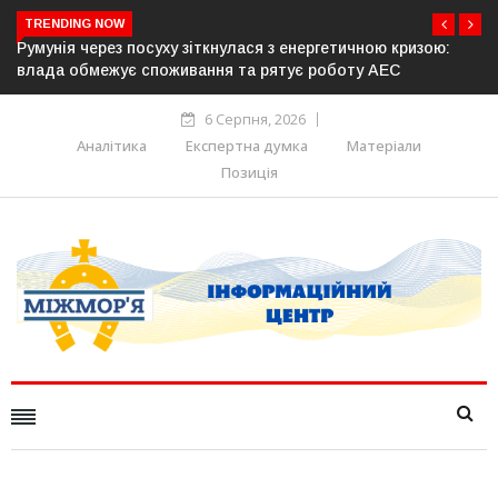
TRENDING NOW
чною кризою:
Латвія готова направити до 20 військових для о
у АЕС
розблокування Ормузької протоки
6 Серпня, 2026
Аналітика
Експертна думка
Матеріали
Позиція