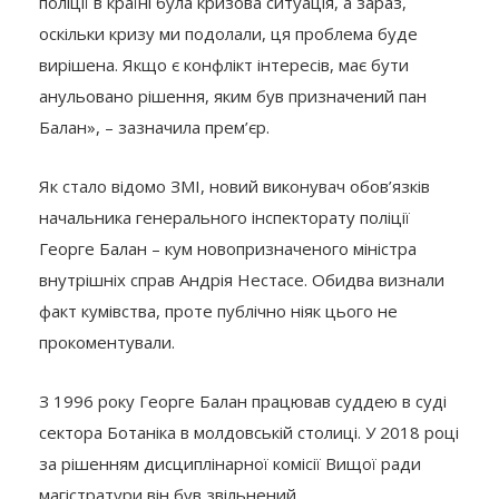
поліції в країні була кризова ситуація, а зараз,
оскільки кризу ми подолали, ця проблема буде
вирішена. Якщо є конфлікт інтересів, має бути
анульовано рішення, яким був призначений пан
Балан», – зазначила прем’єр.
Як стало відомо ЗМІ, новий виконувач обов’язків
начальника генерального інспекторату поліції
Георге Балан – кум новопризначеного міністра
внутрішніх справ Андрія Нестасе. Обидва визнали
факт кумівства, проте публічно ніяк цього не
прокоментували.
З 1996 року Георге Балан працював суддею в суді
сектора Ботаніка в молдовській столиці. У 2018 році
за рішенням дисциплінарної комісії Вищої ради
магістратури він був звільнений.