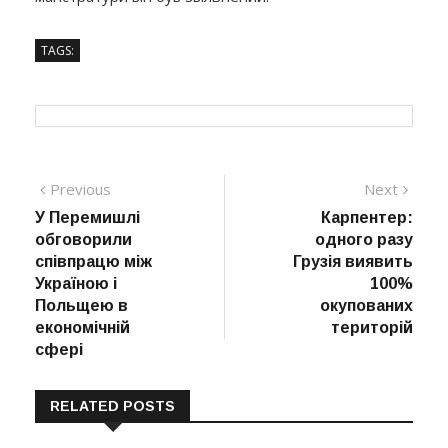
TAGS:
Навігація
Previous
Next
Previous
Next
post:
post:
У Перемишлі
Карпентер:
записів
обговорили
одного разу
співпрацю між
Грузія виявить
Україною і
100%
Польщею в
окупованих
економічній
територій
сфері
RELATED POSTS