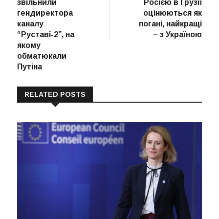
звільнили
Росією в Грузії
гендиректора
оцінюються як
каналу
погані, найкращі
“Руставі-2”, на
– з Україною
якому
обматюкали
Путіна
RELATED POSTS