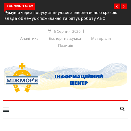
TRENDING NOW
чною кризою:
Латвія готова направити до 20 військових для о
у АЕС
розблокування Ормузької протоки
6 Серпня, 2026
Аналітика
Експертна думка
Матеріали
Позиція