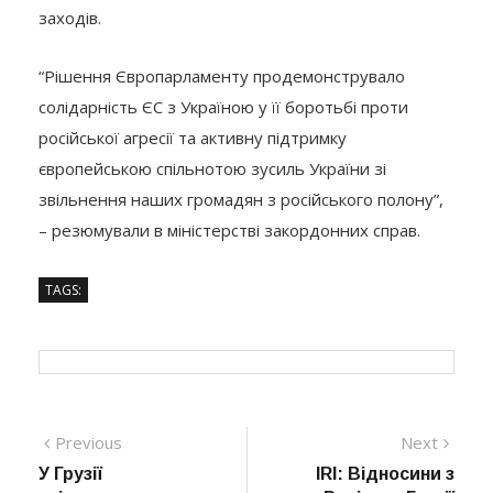
заходів.
“Рішення Європарламенту продемонструвало
солідарність ЄС з Україною у її боротьбі проти
російської агресії та активну підтримку
європейською спільнотою зусиль України зі
звільнення наших громадян з російського полону”,
– резюмували в міністерстві закордонних справ.
TAGS:
Навігація
Previous
Next
Previous
Next
post:
post:
У Грузії
IRI: Відносини з
записів