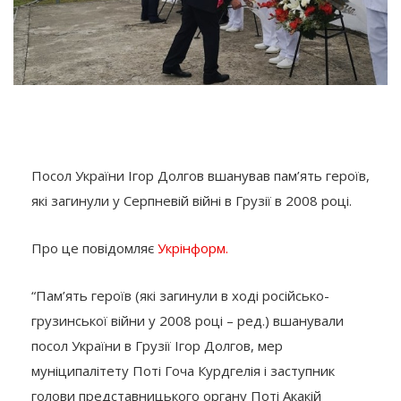
Посол України Ігор Долгов вшанував пам’ять героїв,
які загинули у Серпневій війні в Грузії в 2008 році.
Про це повідомляє
Укрінформ.
“Пам’ять героїв (які загинули в ході російсько-
грузинської війни у 2008 році – ред.) вшанували
посол України в Грузії Ігор Долгов, мер
муніципалітету Поті Гоча Курдгелія і заступник
голови представницького органу Поті Акакій