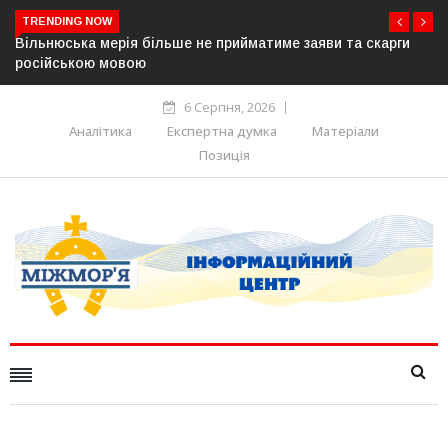
TRENDING NOW
и
В Угорщині можуть обрати нового президента вже 11
серпня — фракція «Тиси»
6 Серпня, 2026
Аналітика
Експертна думка
Матеріали
Позиція