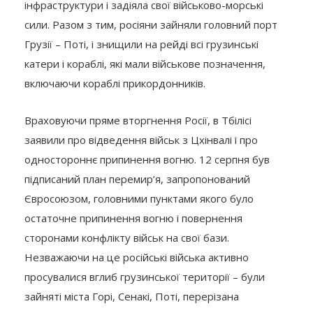
інфраструктури і задіяла свої військово-морські
сили. Разом з тим, росіяни зайняли головний порт
Грузії – Поті, і знищили на рейді всі грузинські
катери і кораблі, які мали військове позначення,
включаючи кораблі прикордонників.
Враховуючи пряме вторгнення Росії, в Тбілісі
заявили про відведення військ з Цхінвалі і про
одностороннє припинення вогню. 12 серпня був
підписаний план перемир’я, запропонований
Євросоюзом, головними пунктами якого було
остаточне припинення вогню і повернення
сторонами конфлікту військ на свої бази.
Незважаючи на це російські війська активно
просувалися вглиб грузинської території – були
зайняті міста Горі, Сенакі, Поті, перерізана