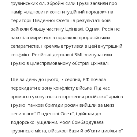
грузинських сіл, збройні сили Грузії заявили про
намір «відновити конституційний порядок» на
території Південної Осетії і в результаті боїв
зайняли більшу частину Цхінвалі. Однак, Росія не
захотіла миритися з поразкою проросійських
сепаратистів, і Кремль втрутився в цей внутрішній
конфлікт. Російські державні ЗМІ звинуватили
Грузію в цілеспрямованому обстрілі Цхінвалі.
Ще за день до цього, 7 серпня, РФ почала
перекидати в зону конфлікту війська. Під час
прямого сухопутного вторгнення російської армії в
Грузію, танкові бригади росіян вийшли за межі
невизнаної Південної Осетії, і дійшли до
Кодорської ущелини. Росія бомбардувала
грузинські міста, військові бази й об’єкти цивільної