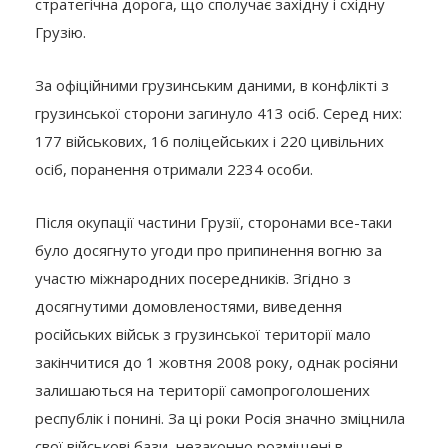
стратегічна дорога, що сполучає західну і східну
Грузію.
За офіційними грузинським даними, в конфлікті з
грузинської сторони загинуло 413 осіб. Серед них:
177 військових, 16 поліцейських і 220 цивільних
осіб, поранення отримали 2234 особи.
Після окупації частини Грузії, сторонами все-таки
було досягнуто угоди про припинення вогню за
участю міжнародних посередників. Згідно з
досягнутими домовленостями, виведення
російських військ з грузинської території мало
закінчитися до 1 жовтня 2008 року, однак росіяни
залишаються на території самопроголошених
республік і понині. За ці роки Росія значно зміцнила
свої військові бази, незаконно розміщені в