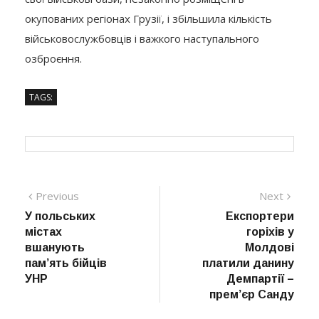
окупованих регіонах Грузії, і збільшила кількість
військовослужбовців і важкого наступального
озброєння.
TAGS:
Навігація
Previous
Next
Previous
Next
post:
post:
У польських
Експортери
записів
містах
горіхів у
вшанують
Молдові
пам’ять бійців
платили данину
УНР
Демпартії –
прем’єр Санду