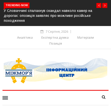
TRENDING NOW
 на
У Молдові готують план дій на випадок припинення
ке
постачання газу до Придністров’я
7 Серпня, 2026
Аналітика
Експертна думка
Матеріали
Позиція