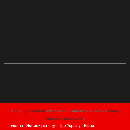
© 2019
ІЦ Міжмор'я
- інформаційно-аналітичний проект
Фонду
сприяння демократії
.
Головна
Новини регіону
Про Україну
Війна