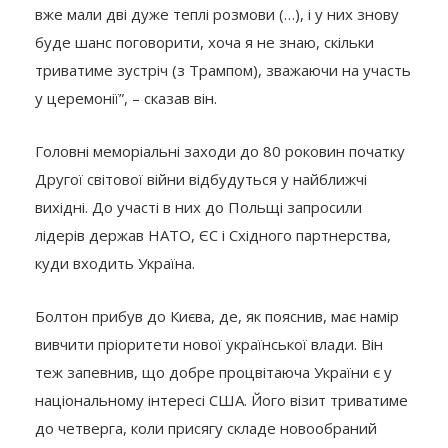
вже мали дві дуже теплі розмови (…), і у них знову
буде шанс поговорити, хоча я не знаю, скільки
триватиме зустріч (з Трампом), зважаючи на участь
у церемонії”, – сказав він.
Головні меморіальні заходи до 80 роковин початку
Другої світової війни відбудуться у найближчі
вихідні. До участі в них до Польщі запросили
лідерів держав НАТО, ЄС і Східного партнерства,
куди входить Україна.
Болтон прибув до Києва, де, як пояснив, має намір
вивчити пріоритети нової української влади. Він
теж запевнив, що добре процвітаюча України є у
національному інтересі США. Його візит триватиме
до четверга, коли присягу складе новообраний