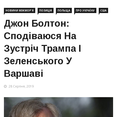
НОВИНИ МІЖМОР'Я
ПОЗИЦІЯ
ПОЛЬЩА
ПРО УКРАЇНУ
США
Джон Болтон:
Сподіваюся На
Зустріч Трампа І
Зеленського У
Варшаві
28 Серпня, 2019