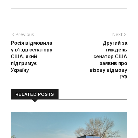
Навігація
Previous
Next
Previous
Next
post:
post:
Росія відмовила
Другий за
записів
у в’їзді сенатору
тиждень
США, який
сенатор США
підтримує
заявив про
Україну
візову відмову
РФ
RELATED POSTS