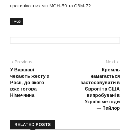
протипіхотних мін МОН-50 та ОЗМ-72.
TAGS:
Навігація
Previous
Next
Previous
Next
post:
post:
У Варшаві
Кремль
записів
чекають жесту з
намагається
Росії, до якого
застосовувати в
вже готова
Європі та США
Німеччина
випробувані в
Україні методи
— Тейлор
RELATED POSTS