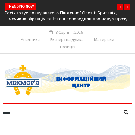
TRENDING NOW
ританія,
Естонія посилює кордон із Росією: облаштовано 
нову загрозу
прикордонної інфраструктури
8 Серпня, 2026
Аналітика
Експертна думка
Матеріали
Позиція