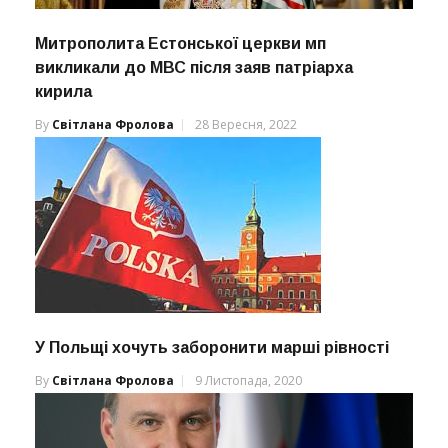
Митрополита Естонської церкви мп
викликали до МВС після заяв патріарха
кирила
By
Світлана Фролова
28 Вересня, 2022
У Польщі хочуть заборонити марші рівності
By
Світлана Фролова
9 Листопада, 2020