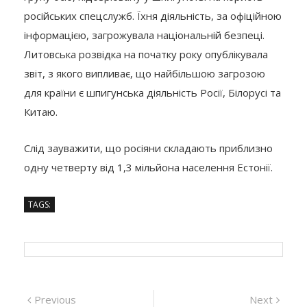
російських спецслужб. Їхня діяльність, за офіційною
інформацією, загрожувала національній безпеці.
Литовська розвідка на початку року опублікувала
звіт, з якого випливає, що найбільшою загрозою
для країни є шпигунська діяльність Росії, Білорусі та
Китаю.
Слід зауважити, що росіяни складають приблизно
одну четверту від 1,3 мільйона населення Естонії.
TAGS:
Навігація
Previous
Next
Previous
Next