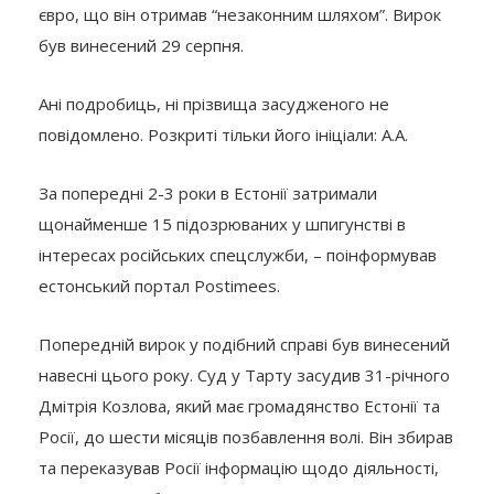
євро, що він отримав “незаконним шляхом”. Вирок
був винесений 29 серпня.
Ані подробиць, ні прізвища засудженого не
повідомлено. Розкриті тільки його ініціали: А.А.
За попередні 2-3 роки в Естонії затримали
щонайменше 15 підозрюваних у шпигунстві в
інтересах російських спецслужби, – поінформував
естонський портал Postimees.
Попередній вирок у подібний справі був винесений
навесні цього року. Суд у Тарту засудив 31-річного
Дмітрія Козлова, який має громадянство Естонії та
Росії, до шести місяців позбавлення волі. Він збирав
та переказував Росії інформацію щодо діяльності,