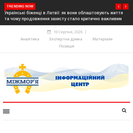
TRENDING NOW
аштовують життя
У понад 25 містах Польщі відбудуться акції н
ично важливим
українців: виступлять проти агресії та ненавис
10 Серпня, 2026
Аналітика
Експертна думка
Матеріали
Позиція