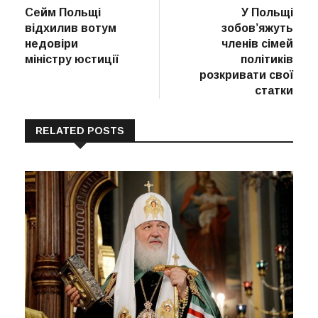
post:
post:
Сейм Польщі
У Польщі
записів
відхилив вотум
зобов’яжуть
недовіри
членів сімей
міністру юстиції
політиків
розкривати свої
статки
RELATED POSTS