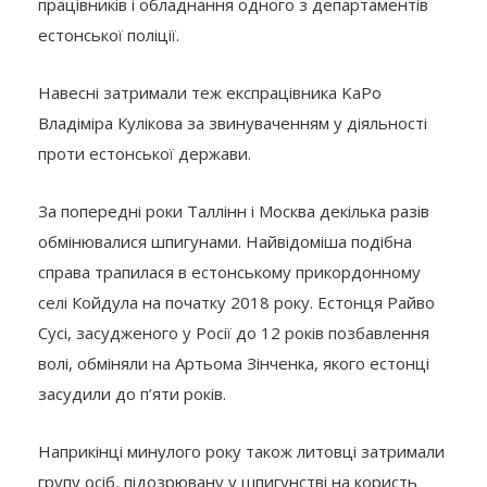
працівників і обладнання одного з департаментів
естонської поліції.
Навесні затримали теж експрацівника KaPo
Владіміра Кулікова за звинуваченням у діяльності
проти естонської держави.
За попередні роки Таллінн і Москва декілька разів
обмінювалися шпигунами. Найвідоміша подібна
справа трапилася в естонському прикордонному
селі Койдула на початку 2018 року. Естонця Райво
Сусі, засудженого у Росії до 12 років позбавлення
волі, обміняли на Артьома Зінченка, якого естонці
засудили до п’яти років.
Наприкінці минулого року також литовці затримали
групу осіб, підозрювану у шпигунстві на користь