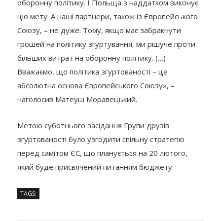
оборонну політику. І Польща з наддатком виконує
цю мету. А наші партнери, також із Європейського
Союзу, – не дуже. Тому, якщо має забракнути
грошей на політику згуртування, ми рішуче проти
більших витрат на оборонну політику. (…)
Вважаємо, що політика згуртованості – це
абсолютна основа Європейського Союзу», –
наголосив Матеуш Моравецький.
Метою суботнього засідання Групи друзів
згуртованості було узгодити спільну стратегію
перед самітом ЄС, що планується на 20 лютого,
який буде присвячений питанням бюджету.
TAGS: