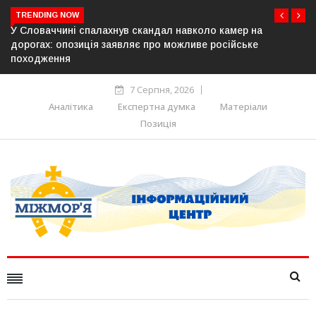
TRENDING NOW
р на
У Молдові готують план дій на випадок припиненн
ьке
постачання газу до Придністров’я
7 Серпня, 2026
Аналітика
Експертна думка
Матеріали
Позиція