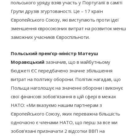
польського уряду взяв участь у Португалії в саміті
Групи друзів згуртованості. Це – 17 країн
Європейського Союзу, які виступають проти ідеї
зменшення євросоюзних витрат на розвиток менш
заможних учасників Євроспільноти.
Польський прем’єр-міністр Матеуш
Моравєцький
зазначив, що в майбутньому
бюджеті ЄС передбачено значне збільшення
витрат на політику оборони. Політик нагадав, що
Польща наголошує на значенні оборони і виконує
свої фінансові зобов’язання в цій сфері в межах
НАТО: «Ми вказуємо нашим партнерам з
Європейського Союзу, яких переважна більшість
одночасно є членами НАТО, що перш за все ми
зобов’язані призначати 2 відсотки ВВП на