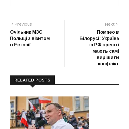
Навігація
Previous
Next
Previous
Next
post:
post:
Очільник МЗС
Помпео в
записів
Польщі з візитом
Білорусі: Україна
в Естонії
та РФ врешті
мають самі
вирішити
конфлікт
RELATED POSTS