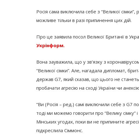
Росія сама виключила себе з “Великої сімки”,
можливе тільки в разі припинення цих дій.
Про це заявила посол Великої Британії в Укра
Укрінформ.
Вона зауважила, що у зв’язку з коронавірусо
“Великої сімки”. Але, нагадала дипломат, бр
держав G7, який сказав, що цього не станеть
пробачати агресію на сході України чи анексі
“Ви (Росія – ред.) самі виключили себе з G7 
тоді ми можемо говорити про “Велику сімку” і 
Мінських угодах, поки ви не припините агресі
підкреслила Сіммонс.