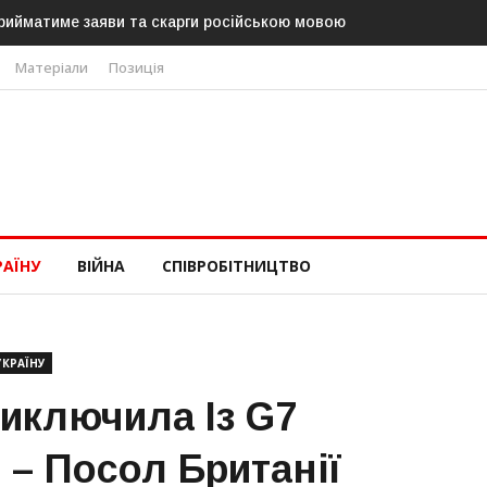
рийматиме заяви та скарги російською мовою
Матеріали
Позиція
РАЇНУ
ВІЙНА
СПІВРОБІТНИЦТВО
УКРАЇНУ
Виключила Із G7
і – Посол Британії