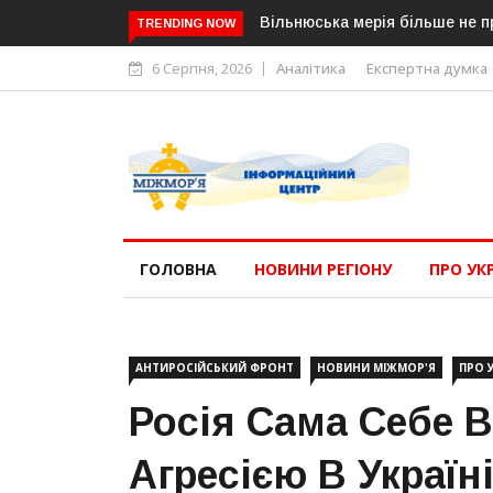
Вільнюська мерія більше не п
TRENDING NOW
6 Серпня, 2026
Аналітика
Експертна думка
ГОЛОВНА
НОВИНИ РЕГІОНУ
ПРО УК
АНТИРОСІЙСЬКИЙ ФРОНТ
НОВИНИ МІЖМОР'Я
ПРО 
Росія Сама Себе 
Агресією В Україн