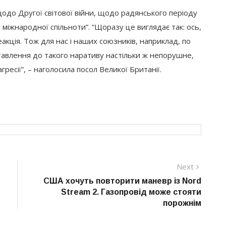
 щодо Другої світової війни, щодо радянського періоду
міжнародної спільноти”. “Щоразу це виглядає так: ось,
акція. Тож для нас і наших союзників, наприклад, по
ставлення до такого наративу настільки ж непорушне,
гресії”, – наголосила посол Великої Британії.
Next
Next
post:
США хочуть повторити маневр із Nord
Stream 2. Газопровід може стояти
порожнім