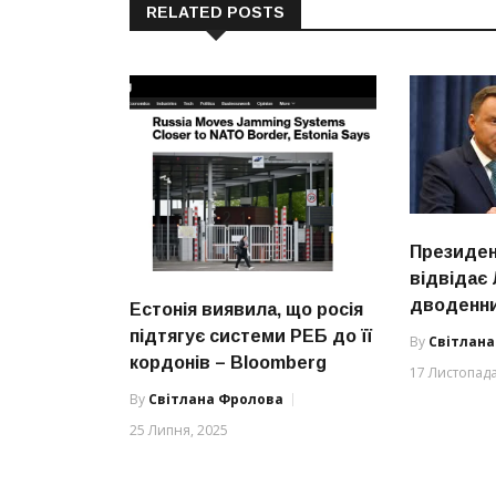
RELATED POSTS
Президе
відвідає 
дводенни
Естонія виявила, що росія
підтягує системи РЕБ до її
By
Світлан
кордонів – Bloomberg
17 Листопада
By
Світлана Фролова
25 Липня, 2025