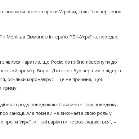
 розпочавши агресію проти України, тож і її повернення
їні Мелінда Сіммонс в інтерв’ю РБК-Україна, передає
м з’явився наратив, що Росію потрібно повернути до
итанський прем’єр Борис Джонсон був першим з лідерів
ся, оскільки коронавірус – це не причина, щоб
ю Криму.
подібного роду поведінкою. Припиніть таку поведінку,
про санкції. Але поки ви не виконаєте свою роль у
ю проти України, такі варіанти не розглядаються”, –