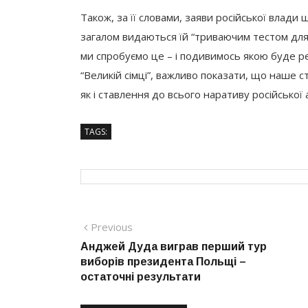
Також, за її словами, заяви російської влади
загалом видаються їй “триваючим тестом для 
ми спробуємо це – і подивимось якою буде ре
“Великій сімці”, важливо показати, що наше 
як і ставлення до всього наративу російської а
TAGS:
Навігація
Previous
Previous
post:
Анджей Дуда виграв перший тур
записів
виборів президента Польщі –
остаточні результати