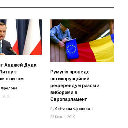
нт Анджей Дуда
Румунія проведе
Литву з
антикорупційний
м візитом
референдум разом з
а Фролова
виборами в
, 2020
Європарламент
By
Світлана Фролова
26 Квітня, 2019